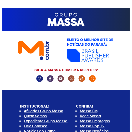
SIGA A MASSA.COM.BR NAS REDES:
Instagram Social Media
Facebook Social Media
Youtube Social Media
Twitter Social Media
Tiktok Social Media
Whatsapp Socia
INSTITUCIONAL!
CONFIRA!
Afiliados Grupo Massa
Massa FM
Quem Somos
Rede Massa
Expediente Grupo Massa
Massa Empregos
Fale Conosco
Massa Pop TV
Notícias do Grupo
Massa Negócios