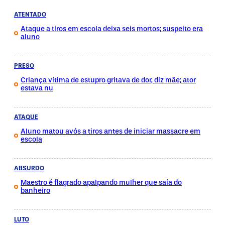
ATENTADO
Ataque a tiros em escola deixa seis mortos; suspeito era
aluno
PRESO
Criança vítima de estupro gritava de dor, diz mãe; ator
estava nu
ATAQUE
Aluno matou avós a tiros antes de iniciar massacre em
escola
ABSURDO
Maestro é flagrado apalpando mulher que saía do
banheiro
LUTO