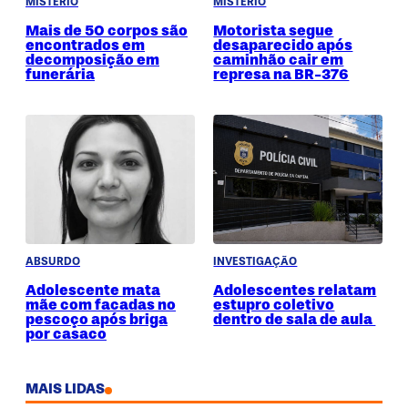
MISTÉRIO
MISTÉRIO
Mais de 50 corpos são
Motorista segue
encontrados em
desaparecido após
decomposição em
caminhão cair em
funerária
represa na BR-376
ABSURDO
INVESTIGAÇÃO
Adolescente mata
Adolescentes relatam
mãe com facadas no
estupro coletivo
pescoço após briga
dentro de sala de aula
por casaco
MAIS LIDAS