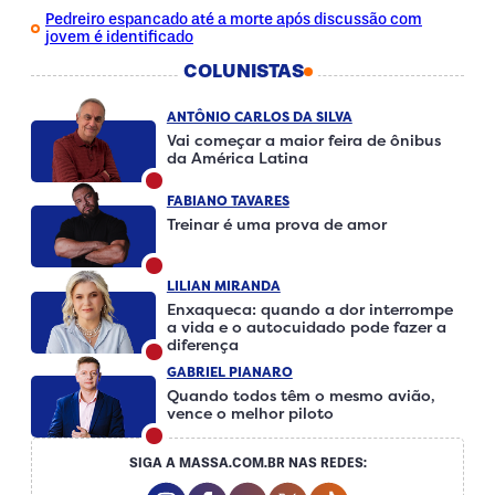
Pedreiro espancado até a morte após discussão com
jovem é identificado
COLUNISTAS
ANTÔNIO CARLOS DA SILVA
Vai começar a maior feira de ônibus
da América Latina
FABIANO TAVARES
Treinar é uma prova de amor
LILIAN MIRANDA
Enxaqueca: quando a dor interrompe
a vida e o autocuidado pode fazer a
diferença
GABRIEL PIANARO
Quando todos têm o mesmo avião,
vence o melhor piloto
SIGA A MASSA.COM.BR NAS REDES:
Instagram Social Media
Facebook Social Media
Youtube Social Media
Twitter Social Media
Tiktok Social Me