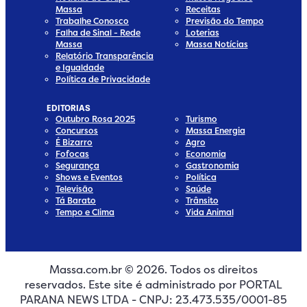
Massa
Receitas
Trabalhe Conosco
Previsão do Tempo
Falha de Sinal - Rede
Loterias
Massa
Massa Notícias
Relatório Transparência
e Igualdade
Política de Privacidade
EDITORIAS
Outubro Rosa 2025
Turismo
Concursos
Massa Energia
É Bizarro
Agro
Fofocas
Economia
Segurança
Gastronomia
Shows e Eventos
Política
Televisão
Saúde
Tá Barato
Trânsito
Tempo e Clima
Vida Animal
Massa.com.br © 2026. Todos os direitos
edia
 Media
ial Media
ocial Media
reservados. Este site é administrado por PORTAL
dia
cial Media
PARANA NEWS LTDA - CNPJ: 23.473.535/0001-85