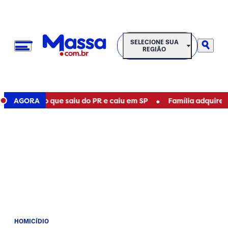
SELECIONE SUA REGIÃO
SELECIONE SUA
REGIÃO
•
por avião que saiu do PR e caiu em SP
AGORA
Família adquire imóve
HOMICÍDIO