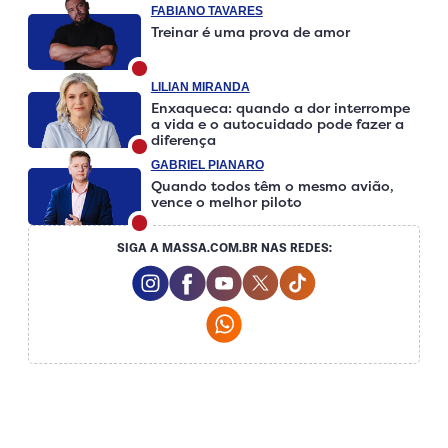
FABIANO TAVARES
Treinar é uma prova de amor
LILIAN MIRANDA
Enxaqueca: quando a dor interrompe
a vida e o autocuidado pode fazer a
diferença
GABRIEL PIANARO
Quando todos têm o mesmo avião,
vence o melhor piloto
SIGA A MASSA.COM.BR NAS REDES:
Instagram Social Media
Facebook Social Media
Youtube Social Media
Twitter Social Media
Tiktok Social Me
Whatsapp Social Media