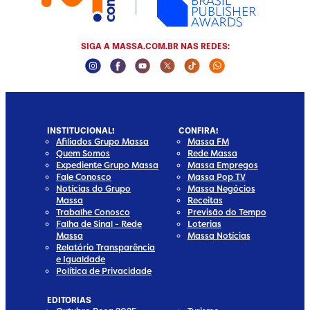
SIGA A MASSA.COM.BR NAS REDES:
Instagram Social Media
Facebook Social Media
Youtube Social Media
Twitter Social Media
Tiktok Social Media
Whatsapp Socia
INSTITUCIONAL!
CONFIRA!
Afiliados Grupo Massa
Massa FM
Quem Somos
Rede Massa
Expediente Grupo Massa
Massa Empregos
Fale Conosco
Massa Pop TV
Notícias do Grupo
Massa Negócios
Massa
Receitas
Trabalhe Conosco
Previsão do Tempo
Falha de Sinal - Rede
Loterias
Massa
Massa Notícias
Relatório Transparência
e Igualdade
Política de Privacidade
EDITORIAS