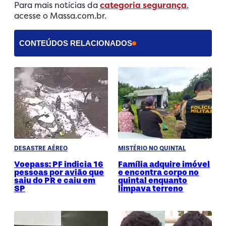
Para mais notícias da
categoria segurança
,
acesse o Massa.com.br.
CONTEÚDOS RELACIONADOS
DESASTRE AÉREO
MISTÉRIO NO QUINTAL
Voepass: PF indicia 16
Família adquire imóvel
pessoas por avião que
e encontra corpo no
saiu do PR e caiu em
quintal enquanto
SP
limpava terreno