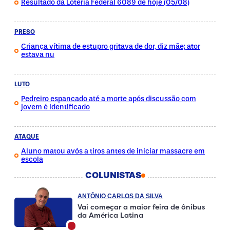
Resultado da Loteria Federal 6089 de hoje (05/08)
PRESO
Criança vítima de estupro gritava de dor, diz mãe; ator
estava nu
LUTO
Pedreiro espancado até a morte após discussão com
jovem é identificado
ATAQUE
Aluno matou avós a tiros antes de iniciar massacre em
escola
COLUNISTAS
ANTÔNIO CARLOS DA SILVA
Vai começar a maior feira de ônibus
da América Latina