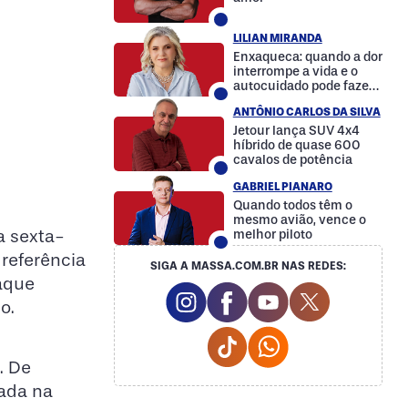
LILIAN MIRANDA
Enxaqueca: quando a dor
interrompe a vida e o
autocuidado pode fazer
a diferença
ANTÔNIO CARLOS DA SILVA
Jetour lança SUV 4x4
híbrido de quase 600
cavalos de potência
GABRIEL PIANARO
Quando todos têm o
mesmo avião, vence o
a sexta-
melhor piloto
 referência
SIGA A MASSA.COM.BR NAS REDES:
aque
Instagram Social Media
Facebook Social Media
Youtube Social M
Twitter Soc
o.
Tiktok Social Media
Whatsapp Social
. De
ada na