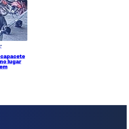
"
 capacete
 no lugar
 em