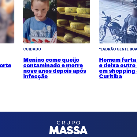
CUIDADO
"LADRÃO GENTE BOA
Menino come queijo
Homem furta
orte
contaminado e morre
e deixa outro
nove anos depois após
em shopping
infecção
Curitiba