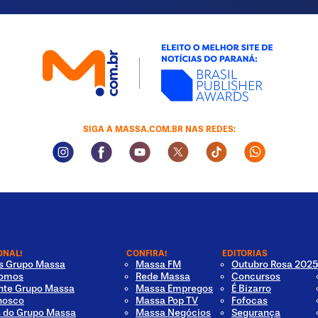
SIGA A MASSA.COM.BR NAS REDES:
Instagram Social Media
Facebook Social Media
Youtube Social Media
Twitter Social Media
Tiktok Social Med
Whatsapp 
ONAL!
CONFIRA!
EDITORIAS
os Grupo Massa
Massa FM
Outubro Rosa 2025
omos
Rede Massa
Concursos
nte Grupo Massa
Massa Empregos
É Bizarro
nosco
Massa Pop TV
Fofocas
s do Grupo Massa
Massa Negócios
Segurança