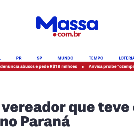
L
PR
SP
MUNDO
TEMPO
LOTERI
•
a abusos e pede R$18 milhões
Anvisa proíbe "ozempic natural
 vereador que teve 
 no Paraná