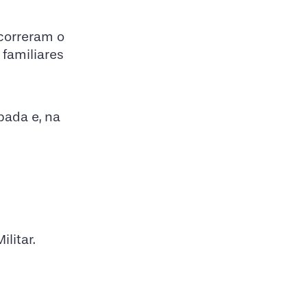
correram o
familiares
bada e, na
litar.