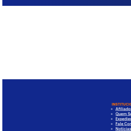
INSTITUCI
Afiliad
Quem S
Expedie
Fale Co
Notícia