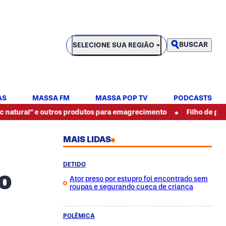
SELECIONE SUA REGIÃO
BUSCAR
SELECIONE SUA REGIÃO
AS
MASSA FM
MASSA POP TV
PODCASTS
•
" e outros produtos para emagrecimento
Filho de pintor espan
MAIS LIDAS
DETIDO
o
Ator preso por estupro foi encontrado sem
roupas e segurando cueca de criança
POLÊMICA