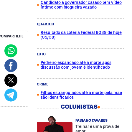
Candidato a governador casado tem vídeo
íntimo com blogueira vazado
QUARTOU
Resultado da Loteria Federal 6089 de hoje
COMPARTILHE
(05/08)
LUTO
Pedreiro espancado até a morte após
discussão com jovem é identificado
CRIME
Filhos estrangulados até a morte pela mãe
são identificados
COLUNISTAS
FABIANO TAVARES
Treinar é uma prova de
amor