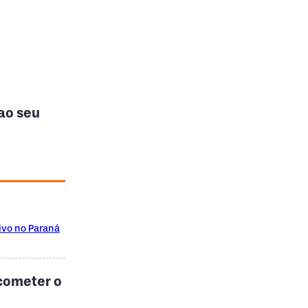
ao seu
ivo no Paraná
cometer o