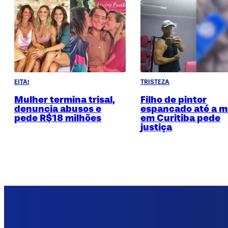
EITA!
TRISTEZA
Mulher termina trisal,
Filho de pintor
denuncia abusos e
espancado até a m
pede R$18 milhões
em Curitiba pede
justiça