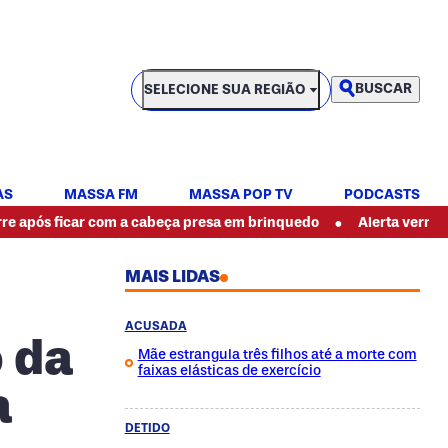
SELECIONE SUA REGIÃO
BUSCAR
SELECIONE SUA REGIÃO
AS
MASSA FM
MASSA POP TV
PODCASTS
•
icar com a cabeça presa em brinquedo
Alerta vermelho! Ciclon
MAIS LIDAS
ACUSADA
o da
Mãe estrangula três filhos até a morte com
faixas elásticas de exercício
a
DETIDO