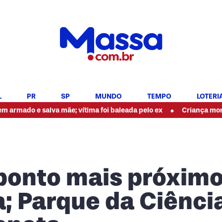
L
PR
SP
MUNDO
TEMPO
LOTERI
•
e salva mãe; vítima foi baleada pelo ex
Criança morre após f
 ponto mais próxim
a; Parque da Ciênci