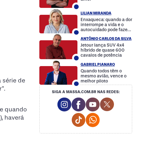
LILIAN MIRANDA
Enxaqueca: quando a dor
interrompe a vida e o
autocuidado pode fazer
a diferença
ANTÔNIO CARLOS DA SILVA
Jetour lança SUV 4x4
híbrido de quase 600
cavalos de potência
GABRIEL PIANARO
Quando todos têm o
mesmo avião, vence o
 série de
melhor piloto
”.
SIGA A MASSA.COM.BR NAS REDES:
Instagram Social Media
Facebook Social Media
Youtube Social M
Twitter Soc
, e quando
Tiktok Social Media
Whatsapp Social
), haverá