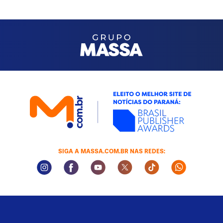
SIGA A MASSA.COM.BR NAS REDES:
Instagram Social Media
Facebook Social Media
Youtube Social Media
Twitter Social Media
Tiktok Social Med
Whatsapp 