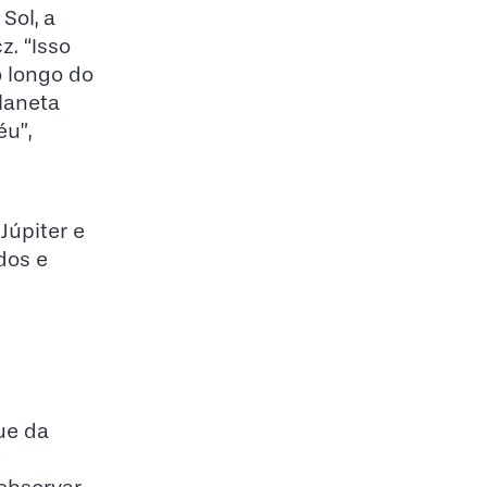
Sol, a
z. “Isso
o longo do
planeta
éu”,
Júpiter e
dos e
ue da
e