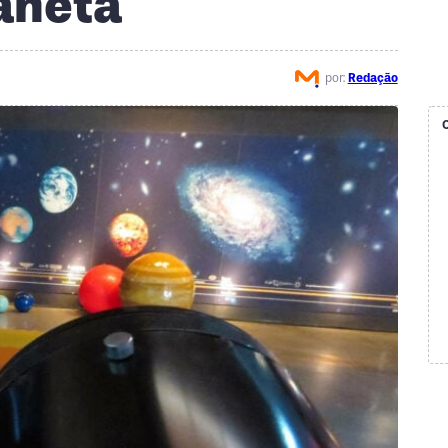
laneta
por:
Redação