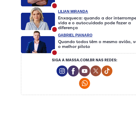
LILIAN MIRANDA
Enxaqueca: quando a dor interromp
vida e o autocuidado pode fazer a
diferença
GABRIEL PIANARO
Quando todos têm o mesmo avião, 
o melhor piloto
SIGA A MASSA.COM.BR NAS REDES:
Instagram Social Media
Facebook Social Media
Youtube Social Medi
Twitter Social M
Tiktok Soc
Whatsapp Social Me