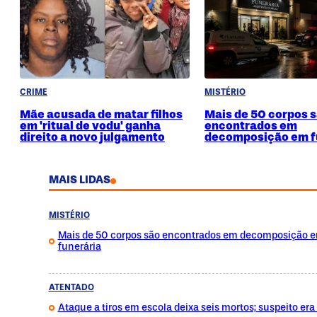
CRIME
MISTÉRIO
Mãe acusada de matar filhos
Mais de 50 corpos 
em 'ritual de vodu' ganha
encontrados em
direito a novo julgamento
decomposição em f
MAIS LIDAS
MISTÉRIO
Mais de 50 corpos são encontrados em decomposição 
funerária
ATENTADO
Ataque a tiros em escola deixa seis mortos; suspeito era