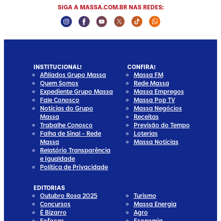
SIGA A MASSA.COM.BR NAS REDES:
Instagram Social Media
Facebook Social Media
Youtube Social Media
Twitter Social Media
Tiktok Social Media
Whatsapp Social
INSTITUCIONAL!
CONFIRA!
Afiliados Grupo Massa
Massa FM
Quem Somos
Rede Massa
Expediente Grupo Massa
Massa Empregos
Fale Conosco
Massa Pop TV
Notícias do Grupo
Massa Negócios
Massa
Receitas
Trabalhe Conosco
Previsão do Tempo
Falha de Sinal - Rede
Loterias
Massa
Massa Notícias
Relatório Transparência
e Igualdade
Política de Privacidade
EDITORIAS
Outubro Rosa 2025
Turismo
Concursos
Massa Energia
É Bizarro
Agro
Fofocas
Economia