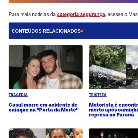
Para mais notícias da
categoria segurança
, acesse o Mas
CONTEÚDOS RELACIONADOS
TRAGÉDIA
TRISTEZA
Casal morre em acidente de
Motorista é encont
caiaque na “Porta da Morte”
morto após caminhã
represa no Paraná