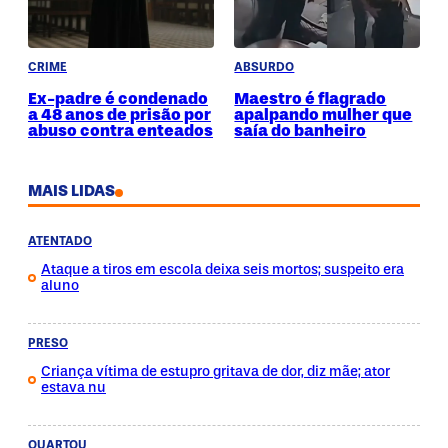
CRIME
ABSURDO
Ex-padre é condenado
Maestro é flagrado
a 48 anos de prisão por
apalpando mulher que
abuso contra enteados
saía do banheiro
MAIS LIDAS
ATENTADO
Ataque a tiros em escola deixa seis mortos; suspeito era
aluno
PRESO
Criança vítima de estupro gritava de dor, diz mãe; ator
estava nu
QUARTOU