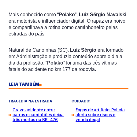
Mais conhecido como “
Polako
”,
Luiz Sérgio Navalski
era motorista e influenciador digital. O rapaz era noivo
e compartilhava a rotina como caminhoneiro pelas
estradas do país.
Natural de Canoinhas (SC),
Luiz Sérgio
era formado
em Administração e produzia conteúdo sobre o dia a
dia da profissão. “
Polako
” foi uma das três vítimas
fatais do acidente no km 177 da rodovia.
LEIA TAMBÉM
TRAGÉDIA NA ESTRADA
CUIDADO!
Grave acidente entre
Fogos de artifício: Polícia
carros e caminhões deixa
alerta sobre riscos e
três mortos na BR-476
venda ilegal