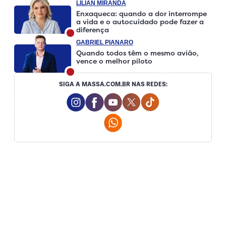
LILIAN MIRANDA
Enxaqueca: quando a dor interrompe
a vida e o autocuidado pode fazer a
diferença
GABRIEL PIANARO
Quando todos têm o mesmo avião,
vence o melhor piloto
SIGA A MASSA.COM.BR NAS REDES:
Instagram Social Media
Facebook Social Media
Youtube Social Media
Twitter Social Media
Tiktok Social Medi
Whatsapp Social Media