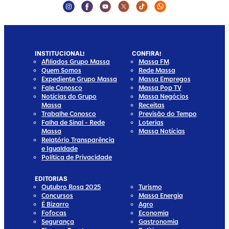
Instagram Social Media
Facebook Social Media
Youtube Social Media
Twitter Social Media
Tiktok Social Media
Whatsapp Social
INSTITUCIONAL!
CONFIRA!
Afiliados Grupo Massa
Massa FM
Quem Somos
Rede Massa
Expediente Grupo Massa
Massa Empregos
Fale Conosco
Massa Pop TV
Notícias do Grupo
Massa Negócios
Massa
Receitas
Trabalhe Conosco
Previsão do Tempo
Falha de Sinal - Rede
Loterias
Massa
Massa Notícias
Relatório Transparência
e Igualdade
Política de Privacidade
EDITORIAS
Outubro Rosa 2025
Turismo
Concursos
Massa Energia
É Bizarro
Agro
Fofocas
Economia
Segurança
Gastronomia