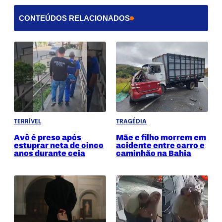
CONTEÚDOS RELACIONADOS
TERRÍVEL
TRAGÉDIA
Avô é preso após
Mãe e filho morrem em
estuprar neta de cinco
acidente entre carro e
anos durante ceia
caminhão na Bahia