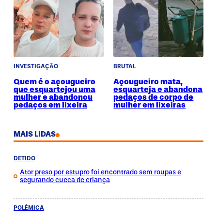
INVESTIGAÇÃO
BRUTAL
Quem é o açougueiro
Açougueiro mata,
que esquartejou uma
esquarteja e abandona
mulher e abandonou
pedaços de corpo de
pedaços em lixeira
mulher em lixeiras
MAIS LIDAS
DETIDO
Ator preso por estupro foi encontrado sem roupas e
segurando cueca de criança
POLÊMICA