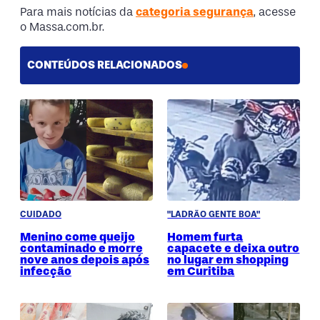
Para mais notícias da
categoria segurança
, acesse
o Massa.com.br.
CONTEÚDOS RELACIONADOS
CUIDADO
"LADRÃO GENTE BOA"
Menino come queijo
Homem furta
contaminado e morre
capacete e deixa outro
nove anos depois após
no lugar em shopping
infecção
em Curitiba