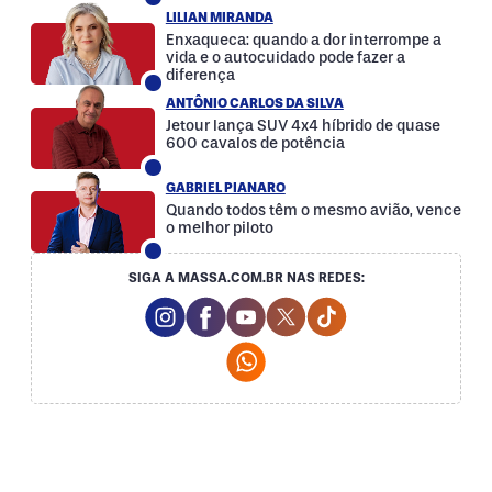
LILIAN MIRANDA
Enxaqueca: quando a dor interrompe a
vida e o autocuidado pode fazer a
diferença
ANTÔNIO CARLOS DA SILVA
Jetour lança SUV 4x4 híbrido de quase
600 cavalos de potência
GABRIEL PIANARO
Quando todos têm o mesmo avião, vence
o melhor piloto
SIGA A MASSA.COM.BR NAS REDES:
Instagram Social Media
Facebook Social Media
Youtube Social Media
Twitter Social Media
Tiktok Social Med
Whatsapp Social Media