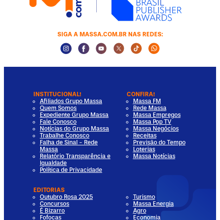
SIGA A MASSA.COM.BR NAS REDES:
Instagram Social Media
Facebook Social Media
Youtube Social Media
Twitter Social Media
Tiktok Social Media
Whatsapp Socia
INSTITUCIONAL!
CONFIRA!
Afiliados Grupo Massa
Massa FM
Quem Somos
Rede Massa
Expediente Grupo Massa
Massa Empregos
Fale Conosco
Massa Pop TV
Notícias do Grupo Massa
Massa Negócios
Trabalhe Conosco
Receitas
Falha de Sinal - Rede
Previsão do Tempo
Massa
Loterias
Relatório Transparência e
Massa Notícias
Igualdade
Política de Privacidade
EDITORIAS
Outubro Rosa 2025
Turismo
Concursos
Massa Energia
É Bizarro
Agro
Fofocas
Economia