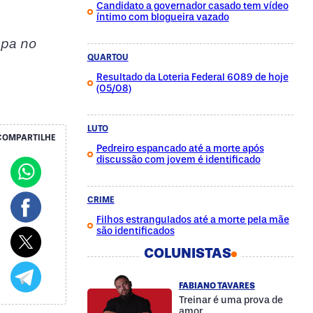
Candidato a governador casado tem vídeo
íntimo com blogueira vazado
spa no
QUARTOU
Resultado da Loteria Federal 6089 de hoje
(05/08)
LUTO
COMPARTILHE
Pedreiro espancado até a morte após
discussão com jovem é identificado
CRIME
Filhos estrangulados até a morte pela mãe
são identificados
COLUNISTAS
FABIANO TAVARES
Treinar é uma prova de
amor