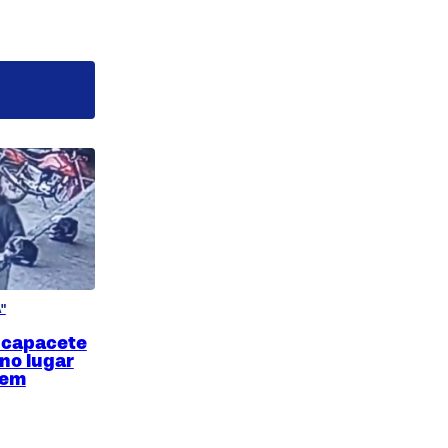
"
 capacete
 no lugar
 em