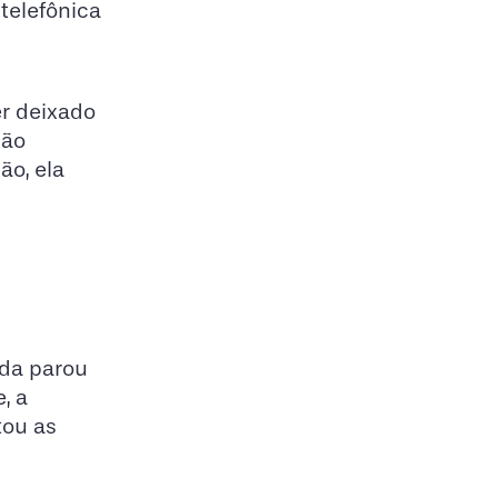
telefônica
er deixado
ção
ão, ela
nda parou
, a
tou as