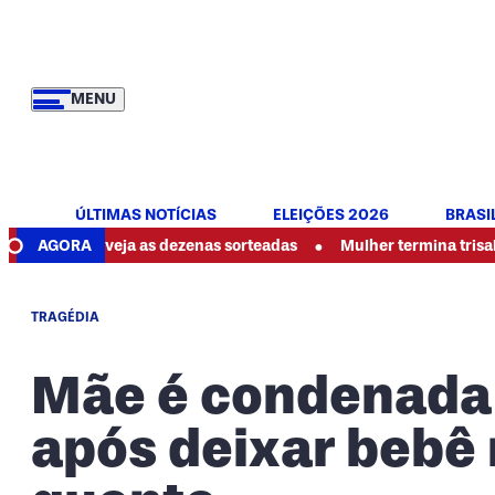
MENU
ÚLTIMAS NOTÍCIAS
ELEIÇÕES 2026
BRASI
•
hoje: veja as dezenas sorteadas
AGORA
Mulher termina trisal, denu
TRAGÉDIA
Mãe é condenada 
após deixar bebê