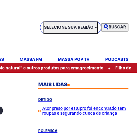
SELECIONE SUA REGIÃO
BUSCAR
SELECIONE SUA REGIÃO
AS
MASSA FM
MASSA POP TV
PODCASTS
•
al" e outros produtos para emagrecimento
Filho de pintor es
MAIS LIDAS
DETIDO
o
Ator preso por estupro foi encontrado sem
roupas e segurando cueca de criança
POLÊMICA