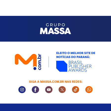
SIGA A MASSA.COM.BR NAS REDES:
Instagram Social Media
Facebook Social Media
Youtube Social Media
Twitter Social Media
Tiktok Social Med
Whatsapp 