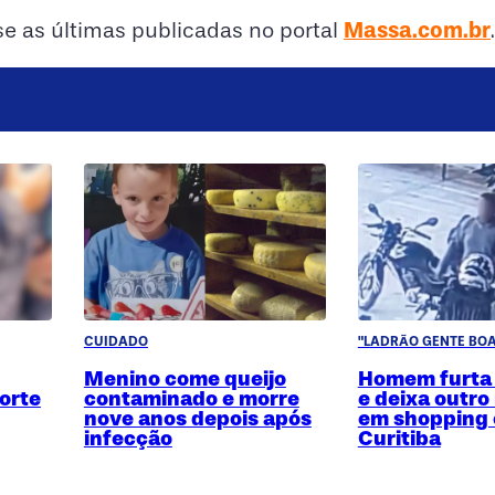
Massa.com.br
sse as últimas publicadas no portal
.
CUIDADO
"LADRÃO GENTE BOA
Menino come queijo
Homem furta
orte
contaminado e morre
e deixa outro
nove anos depois após
em shopping
infecção
Curitiba