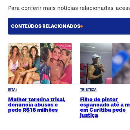
Para conferir mais notícias relacionadas, ace
CONTEÚDOS RELACIONADOS
EITA!
TRISTEZA
Mulher termina trisal,
Filho de pintor
denuncia abusos e
espancado até a m
pede R$18 milhões
em Curitiba pede
justiça