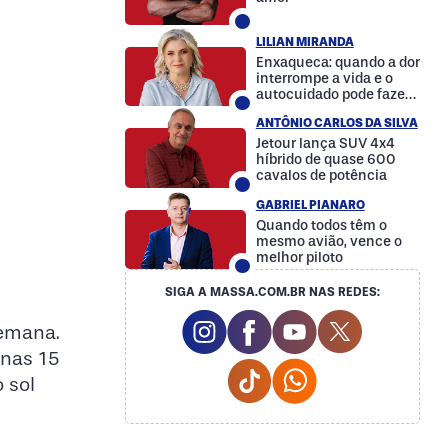
LILIAN MIRANDA
Enxaqueca: quando a dor
interrompe a vida e o
autocuidado pode fazer
a diferença
ANTÔNIO CARLOS DA SILVA
Jetour lança SUV 4x4
híbrido de quase 600
cavalos de potência
GABRIEL PIANARO
Quando todos têm o
mesmo avião, vence o
melhor piloto
SIGA A MASSA.COM.BR NAS REDES:
Instagram Social Media
Facebook Social Media
Youtube Social M
Twitter Soc
semana.
enas 15
Tiktok Social Media
Whatsapp Social
 sol