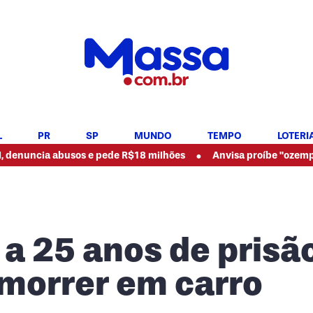
L
PR
SP
MUNDO
TEMPO
LOTERI
•
ncia abusos e pede R$18 milhões
Anvisa proíbe "ozempic natur
a 25 anos de prisã
 morrer em carro