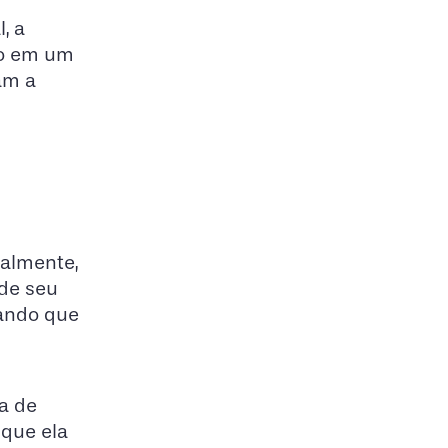
, a
ho em um
am a
ialmente,
 de seu
gando que
a de
 que ela