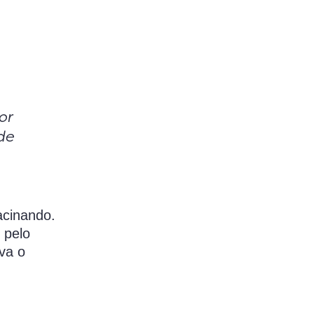
or
de
acinando.
 pelo
va o