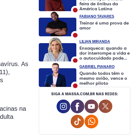
feira de ônibus da
América Latina
FABIANO TAVARES
Treinar é uma prova de
amor
LILIAN MIRANDA
Enxaqueca: quando a
dor interrompe a vida e
o autocuidado pode
fazer a diferença
navírus. As
GABRIEL PIANARO
11),
Quando todos têm o
mesmo avião, vence o
os
melhor piloto
SIGA A MASSA.COM.BR NAS REDES:
Instagram Social Media
Facebook Social Media
Youtube Social M
Twitter Soci
acinas na
dulta
Tiktok Social Media
Whatsapp Social 