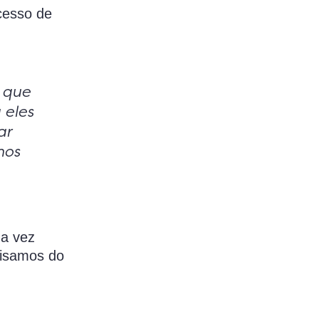
cesso de
 que
 eles
ar
mos
da vez
cisamos do