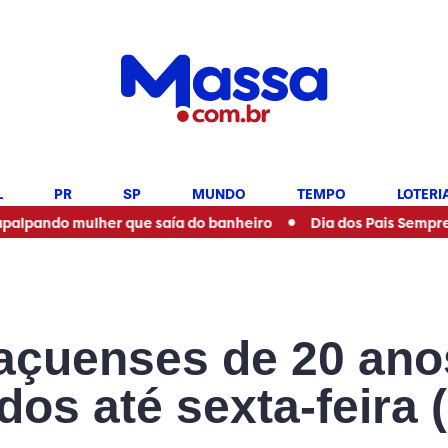
L
PR
SP
MUNDO
TEMPO
LOTERI
•
ulher que saía do banheiro
Dia dos Pais Sempre Tem Presen
uaçuenses de 20 ano
os até sexta-feira 