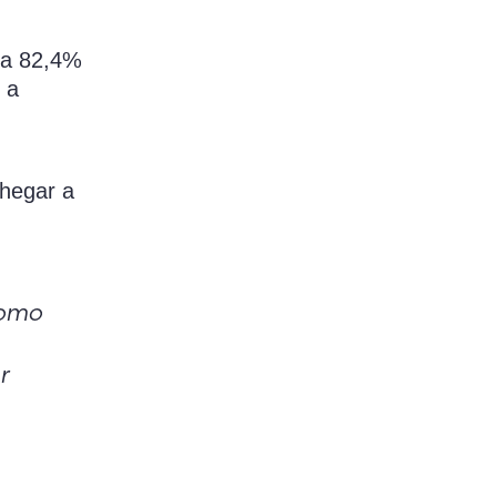
 a 82,4%
 a
chegar a
como
r