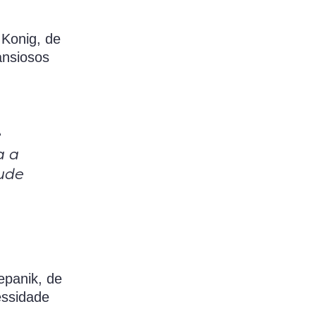
 Konig, de
ansiosos
e
a a
ude
epanik, de
essidade