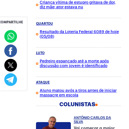
Criança vítima de estupro gritava de dor,
diz mãe; ator estava nu
COMPARTILHE
QUARTOU
Resultado da Loteria Federal 6089 de hoje
(05/08)
LUTO
Pedreiro espancado até a morte após
discussão com jovem é identificado
ATAQUE
Aluno matou avós a tiros antes de iniciar
massacre em escola
COLUNISTAS
ANTÔNIO CARLOS DA
SILVA
Vai começar a maior