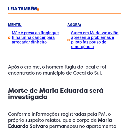
LEIA TAMBÉM
MENTIU
AGORA!
Mãe é presa ao fingir que
Susto em Marialva: avião
filha tinha câncer para
apresenta problemas e
arrecadar dinheiro
piloto faz pouso de
emergência
Após o croime, o homem fugiu do local e foi
encontrado no município de Cocal do Sul.
Morte de Maria Eduarda será
investigada
Conforme informações registradas pela PM, o
próprio suspeito relatou que o corpo de
Maria
Eduarda Salvaro
permaneceu no apartamento