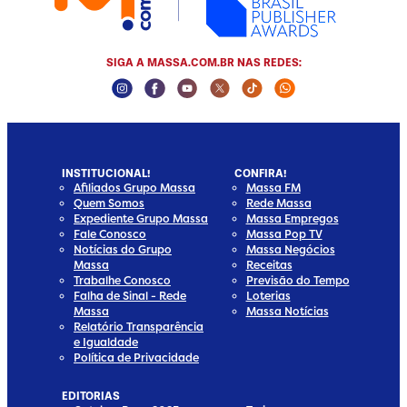
SIGA A MASSA.COM.BR NAS REDES:
Instagram Social Media
Facebook Social Media
Youtube Social Media
Twitter Social Media
Tiktok Social Media
Whatsapp Socia
INSTITUCIONAL!
CONFIRA!
Afiliados Grupo Massa
Massa FM
Quem Somos
Rede Massa
Expediente Grupo Massa
Massa Empregos
Fale Conosco
Massa Pop TV
Notícias do Grupo
Massa Negócios
Massa
Receitas
Trabalhe Conosco
Previsão do Tempo
Falha de Sinal - Rede
Loterias
Massa
Massa Notícias
Relatório Transparência
e Igualdade
Política de Privacidade
EDITORIAS