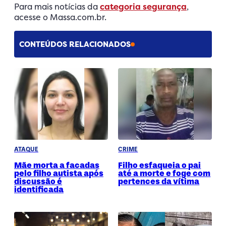
Para mais notícias da
categoria segurança
,
acesse o Massa.com.br.
CONTEÚDOS RELACIONADOS
ATAQUE
CRIME
Mãe morta a facadas
Filho esfaqueia o pai
pelo filho autista após
até a morte e foge com
discussão é
pertences da vítima
identificada