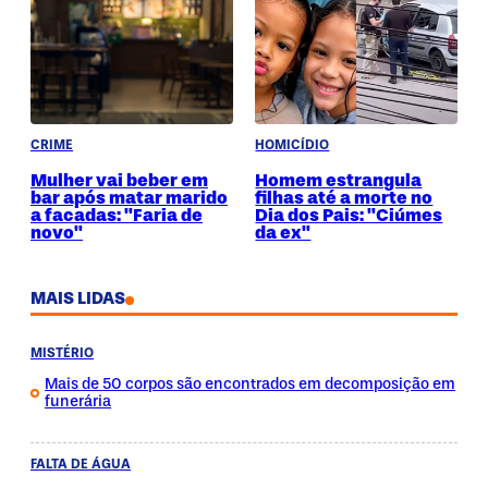
CRIME
HOMICÍDIO
Mulher vai beber em
Homem estrangula
bar após matar marido
filhas até a morte no
a facadas: "Faria de
Dia dos Pais: "Ciúmes
novo"
da ex"
MAIS LIDAS
MISTÉRIO
Mais de 50 corpos são encontrados em decomposição em
funerária
FALTA DE ÁGUA