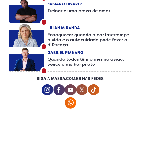
FABIANO TAVARES
Treinar é uma prova de amor
LILIAN MIRANDA
Enxaqueca: quando a dor interrompe
a vida e o autocuidado pode fazer a
diferença
GABRIEL PIANARO
Quando todos têm o mesmo avião,
vence o melhor piloto
SIGA A MASSA.COM.BR NAS REDES:
Instagram Social Media
Facebook Social Media
Youtube Social Media
Twitter Social Media
Tiktok Social Me
Whatsapp Social Media