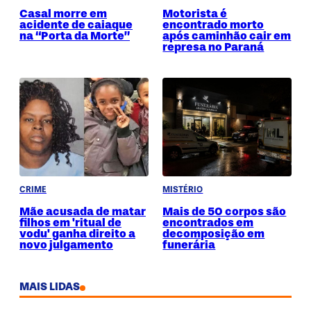
Casal morre em
Motorista é
acidente de caiaque
encontrado morto
na “Porta da Morte”
após caminhão cair em
represa no Paraná
CRIME
MISTÉRIO
Mãe acusada de matar
Mais de 50 corpos são
filhos em 'ritual de
encontrados em
vodu' ganha direito a
decomposição em
novo julgamento
funerária
MAIS LIDAS