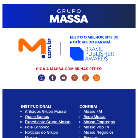
SIGA A MASSA.COM.BR NAS REDES:
Instagram Social Media
Facebook Social Media
Youtube Social Media
Twitter Social Media
Tiktok Social Media
Whatsapp Socia
INSTITUCIONAL!
CONFIRA!
Afiliados Grupo Massa
Massa FM
Quem Somos
Rede Massa
Expediente Grupo Massa
Massa Empregos
Fale Conosco
Massa Pop TV
Notícias do Grupo
Massa Negócios
Massa
Receitas