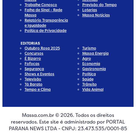
Trabalhe Conosco
Previsão do Tempo
Falha de Sinal - Rede
Loterias
Massa
Massa Notícias
Relatório Transparência
e Igualdade
Política de Privacidade
EDITORIAS
Outubro Rosa 2025
Turismo
Concursos
Massa Energia
É Bizarro
Agro
Fofocas
Economia
Segurança
Gastronomia
Shows e Eventos
Política
Televisão
Saúde
Tá Barato
Trânsito
Tempo e Clima
Vida Animal
Massa.com.br © 2026. Todos os direitos
edia
 Media
ial Media
ocial Media
reservados. Este site é administrado por PORTAL
dia
cial Media
PARANA NEWS LTDA - CNPJ: 23.473.535/0001-85