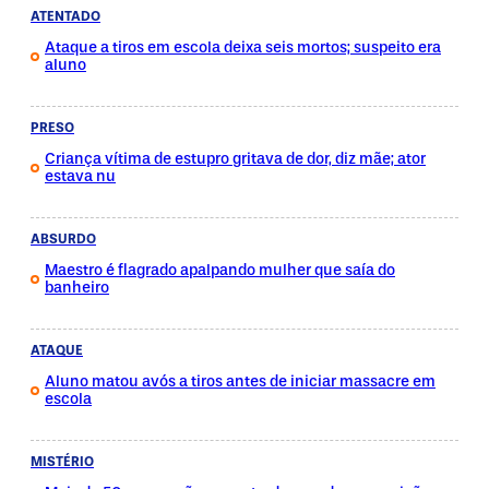
ATENTADO
Ataque a tiros em escola deixa seis mortos; suspeito era
aluno
PRESO
Criança vítima de estupro gritava de dor, diz mãe; ator
estava nu
ABSURDO
Maestro é flagrado apalpando mulher que saía do
banheiro
ATAQUE
Aluno matou avós a tiros antes de iniciar massacre em
escola
MISTÉRIO