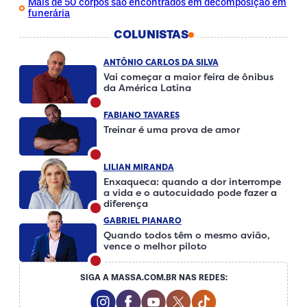
Mais de 50 corpos são encontrados em decomposição em
funerária
COLUNISTAS
ANTÔNIO CARLOS DA SILVA
Vai começar a maior feira de ônibus
da América Latina
FABIANO TAVARES
Treinar é uma prova de amor
LILIAN MIRANDA
Enxaqueca: quando a dor interrompe
a vida e o autocuidado pode fazer a
diferença
GABRIEL PIANARO
Quando todos têm o mesmo avião,
vence o melhor piloto
SIGA A MASSA.COM.BR NAS REDES:
Instagram Social Media
Facebook Social Media
Youtube Social Media
Twitter Social Media
Tiktok Social Me