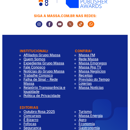
SIGA A MASSA.COM.BR NAS REDES:
Instagram Social Media
Facebook Social Media
Youtube Social Media
Twitter Social Media
Tiktok Social Media
Whatsapp Socia
INSTITUCIONAL!
CONFIRA!
Afiliados Grupo Massa
Massa FM
Quem Somos
Rede Massa
Expediente Grupo Massa
Massa Empregos
Fale Conosco
Massa Pop TV
Notícias do Grupo Massa
Massa Negócios
Trabalhe Conosco
Receitas
Falha de Sinal - Rede
Previsão do Tempo
Massa
Loterias
Relatório Transparência e
Massa Notícias
Igualdade
Política de Privacidade
EDITORIAS
Outubro Rosa 2025
Turismo
Concursos
Massa Energia
É Bizarro
Agro
Fofocas
Economia
Segurança
Gastronomia