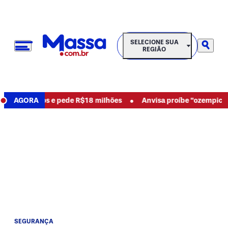
SELECIONE SUA REGIÃO
SELECIONE SUA
REGIÃO
•
uncia abusos e pede R$18 milhões
AGORA
Anvisa proíbe "ozempic nat
SEGURANÇA