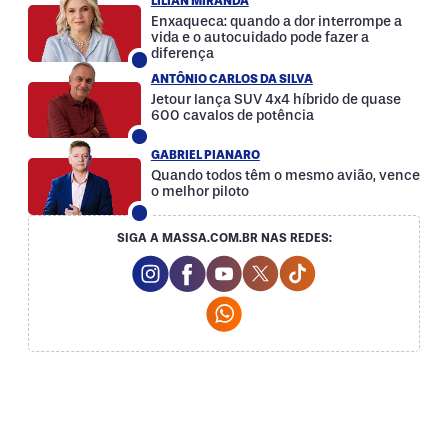
LILIAN MIRANDA
Enxaqueca: quando a dor interrompe a
vida e o autocuidado pode fazer a
diferença
ANTÔNIO CARLOS DA SILVA
Jetour lança SUV 4x4 híbrido de quase
600 cavalos de potência
GABRIEL PIANARO
Quando todos têm o mesmo avião, vence
o melhor piloto
SIGA A MASSA.COM.BR NAS REDES:
Instagram Social Media
Facebook Social Media
Youtube Social Media
Twitter Social Media
Tiktok Social Med
Whatsapp Social Media