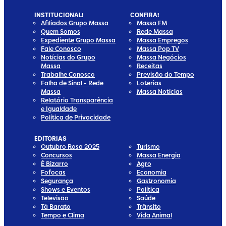
INSTITUCIONAL!
CONFIRA!
Afiliados Grupo Massa
Massa FM
Quem Somos
Rede Massa
Expediente Grupo Massa
Massa Empregos
Fale Conosco
Massa Pop TV
Notícias do Grupo
Massa Negócios
Massa
Receitas
Trabalhe Conosco
Previsão do Tempo
Falha de Sinal - Rede
Loterias
Massa
Massa Notícias
Relatório Transparência
e Igualdade
Política de Privacidade
EDITORIAS
Outubro Rosa 2025
Turismo
Concursos
Massa Energia
É Bizarro
Agro
Fofocas
Economia
Segurança
Gastronomia
Shows e Eventos
Política
Televisão
Saúde
Tá Barato
Trânsito
Tempo e Clima
Vida Animal