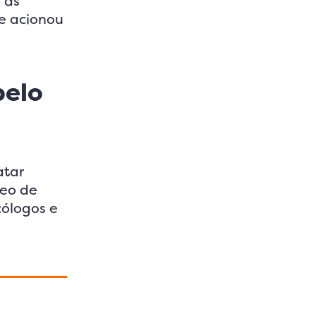
 às
e acionou
pelo
atar
leo de
cólogos e