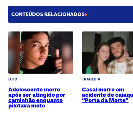
CONTEÚDOS RELACIONADOS
LUTO
TRAGÉDIA
Adolescente morre
Casal morre em
após ser atingido por
acidente de caiaq
caminhão enquanto
“Porta da Morte”
pilotava moto