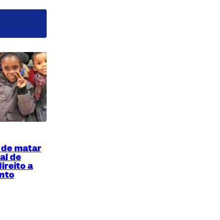
 de matar
ual de
ireito a
nto