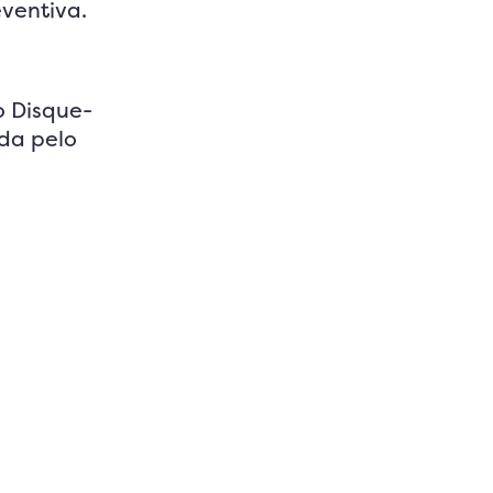
eventiva.
o Disque-
ada pelo