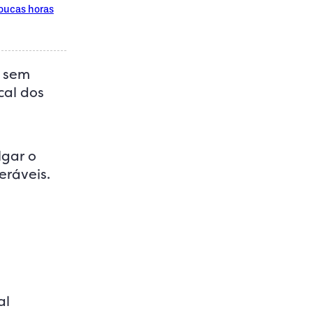
poucas horas
o sem
cal dos
lgar o
eráveis.
al