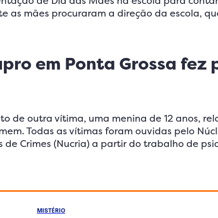
ntação de Dia das Mães na escola para contar
e as mães procuraram a direção da escola, qu
upro em Ponta Grossa fez 
o de outra vítima, uma menina de 12 anos, rel
em. Todas as vítimas foram ouvidas pelo Núc
 de Crimes (Nucria) a partir do trabalho de psi
MISTÉRIO