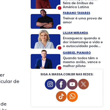
feira de ônibus da
América Latina
FABIANO TAVARES
Treinar é uma prova de
amor
LILIAN MIRANDA
Enxaqueca: quando a
dor interrompe a vida e
o autocuidado pode
fazer a diferença
GABRIEL PIANARO
Quando todos têm o
mesmo avião, vence o
melhor piloto
er
SIGA A MASSA.COM.BR NAS REDES:
cular de
Instagram Social Media
Facebook Social Medi
Youtube Social 
Twitter So
Tiktok Social Media
Whatsapp Social
 de