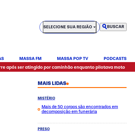
SELECIONE SUA REGIÃO
BUSCAR
SELECIONE SUA REGIÃO
AS
MASSA FM
MASSA POP TV
PODCASTS
•
r atingido por caminhão enquanto pilotava moto
Tempo in
MAIS LIDAS
MISTÉRIO
Mais de 50 corpos são encontrados em
decomposição em funerária
PRESO