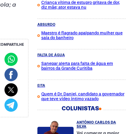
Criança vítima de estupro gritava de dor,
ola; a
diz mãe; ator estava nu
ABSURDO
Maestro é flagrado apalpando mulher que
saía do banheiro
COMPARTILHE
FALTA DE ÁGUA
Sanepar alerta para falta de água em
bairros da Grande Curitiba
EITA
Quem é Dr. Daniel, candidato a governador
que teve vídeo íntimo vazado
COLUNISTAS
ANTÔNIO CARLOS DA
SILVA
Vai começar a maior