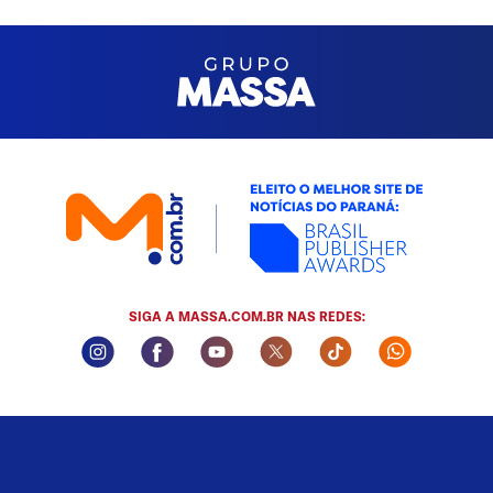
SIGA A MASSA.COM.BR NAS REDES:
Instagram Social Media
Facebook Social Media
Youtube Social Media
Twitter Social Media
Tiktok Social Me
Whatsapp