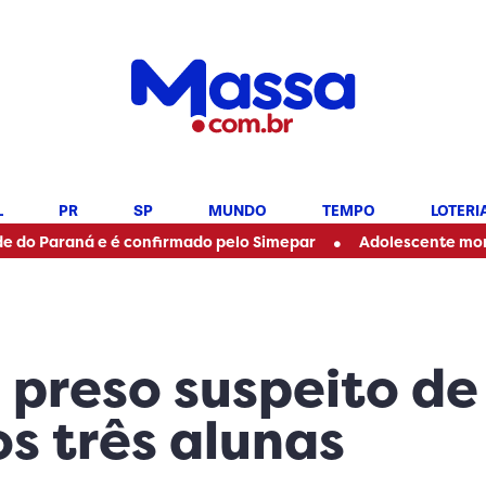
L
PR
SP
MUNDO
TEMPO
LOTERI
•
ná e é confirmado pelo Simepar
Adolescente morre após se
 preso suspeito de
s três alunas