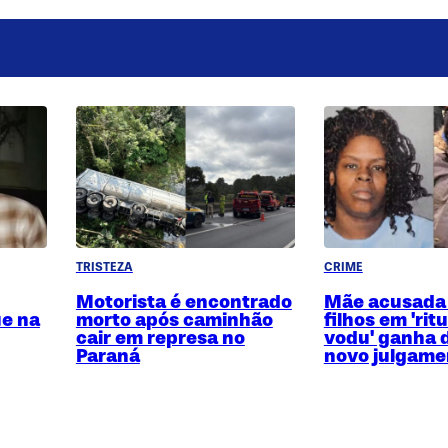
TRISTEZA
CRIME
Motorista é encontrado
Mãe acusada
ue na
morto após caminhão
filhos em 'rit
cair em represa no
vodu' ganha d
Paraná
novo julgame