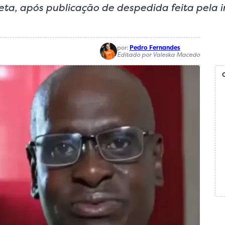
leta, após publicação de despedida feita pela 
por:
Pedro Fernandes
Editado por Valeska Macedo