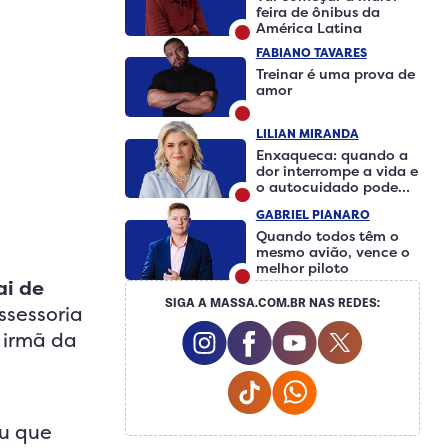
feira de ônibus da
América Latina
FABIANO TAVARES
Treinar é uma prova de
amor
LILIAN MIRANDA
Enxaqueca: quando a
dor interrompe a vida e
o autocuidado pode
fazer a diferença
GABRIEL PIANARO
Quando todos têm o
mesmo avião, vence o
melhor piloto
ai de
SIGA A MASSA.COM.BR NAS REDES:
ssessoria
Instagram Social Media
Facebook Social Medi
Youtube Social 
Twitter So
 irmã da
Tiktok Social Media
Whatsapp Social
ou que