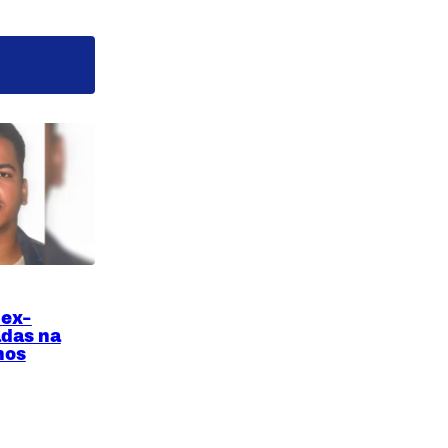
ex-
adas na
hos