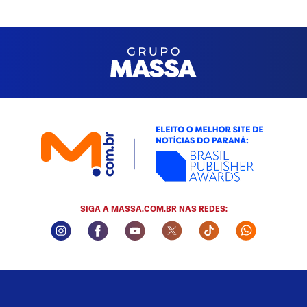
SIGA A MASSA.COM.BR NAS REDES:
Instagram Social Media
Facebook Social Media
Youtube Social Media
Twitter Social Media
Tiktok Social Me
Whatsapp