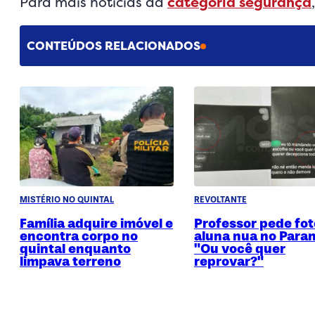
Para mais notícias da
categoria segurança
CONTEÚDOS RELACIONADOS
MISTÉRIO NO QUINTAL
REVOLTANTE
Família adquire imóvel e
Professor pede fot
encontra corpo no
aluna nua no Paran
quintal enquanto
"Ou você quer
limpava terreno
reprovar?"