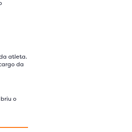
o
da atleta.
 cargo da
briu o