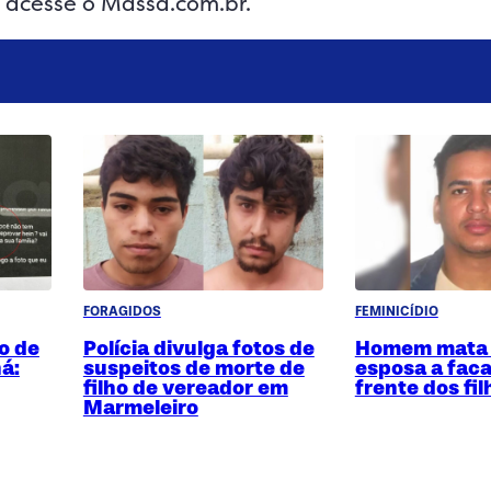
, acesse o Massa.com.br.
FORAGIDOS
FEMINICÍDIO
o de
Polícia divulga fotos de
Homem mata 
á:
suspeitos de morte de
esposa a fac
filho de vereador em
frente dos fil
Marmeleiro