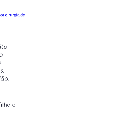
r cirurgia de
ito
o
o
s.
ão.
ilha e