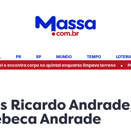
L
PR
SP
MUNDO
TEMPO
LOTERI
•
ntra corpo no quintal enquanto limpava terreno
Professor 
s Ricardo Andrade
Rebeca Andrade