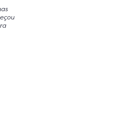
mas
meçou
ra