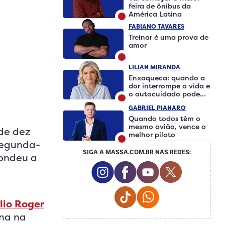
feira de ônibus da
América Latina
FABIANO TAVARES
Treinar é uma prova de
amor
LILIAN MIRANDA
Enxaqueca: quando a
dor interrompe a vida e
o autocuidado pode
fazer a diferença
GABRIEL PIANARO
Quando todos têm o
mesmo avião, vence o
 de dez
melhor piloto
segunda-
SIGA A MASSA.COM.BR NAS REDES:
condeu a
Instagram Social Media
Facebook Social Medi
Youtube Social 
Twitter So
Tiktok Social Media
Whatsapp Social
lio Roger
ina na