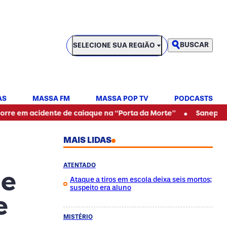
SELECIONE SUA REGIÃO
BUSCAR
SELECIONE SUA REGIÃO
AS
MASSA FM
MASSA POP TV
PODCASTS
•
idente de caiaque na “Porta da Morte”
Sanepar alerta para
MAIS LIDAS
ATENTADO
de
Ataque a tiros em escola deixa seis mortos;
suspeito era aluno
e
MISTÉRIO