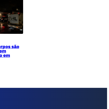
orpos são
 em
o em