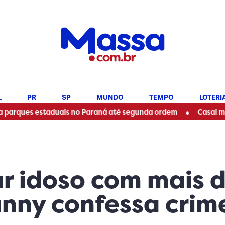
L
PR
SP
MUNDO
TEMPO
LOTERI
•
estaduais no Paraná até segunda ordem
Casal morre em ac
r idoso com mais 
Fanny confessa crim