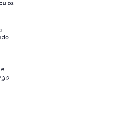
ou os
a
ando
 e
ego