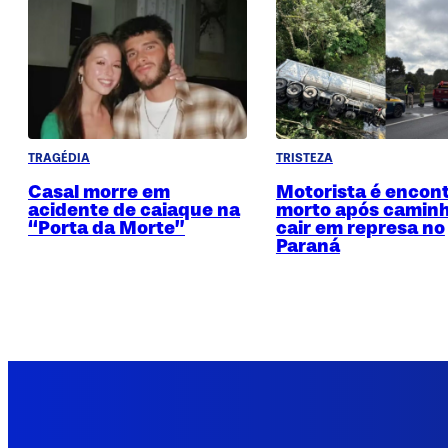
TRAGÉDIA
TRISTEZA
Casal morre em
Motorista é encon
acidente de caiaque na
morto após camin
“Porta da Morte”
cair em represa no
Paraná