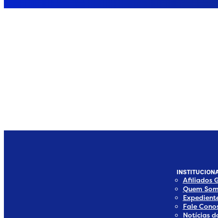
INSTITUCIONA
Afiliados 
Quem Som
Expedient
Fale Cono
Notícias 