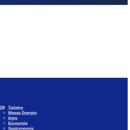
dia
 Social Media
25
Turismo
Massa Energia
Agro
Economia
Gastronomia