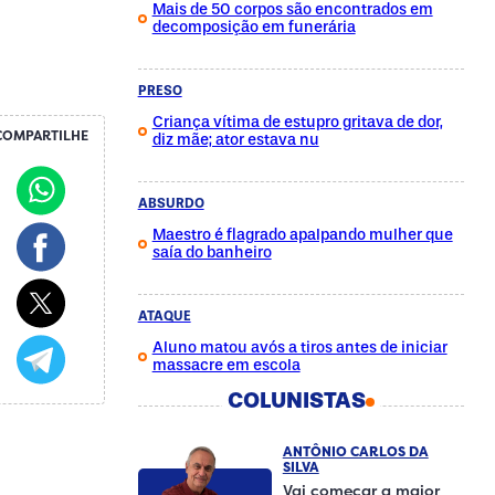
Mais de 50 corpos são encontrados em
decomposição em funerária
PRESO
Criança vítima de estupro gritava de dor,
COMPARTILHE
diz mãe; ator estava nu
ABSURDO
Maestro é flagrado apalpando mulher que
saía do banheiro
ATAQUE
Aluno matou avós a tiros antes de iniciar
massacre em escola
COLUNISTAS
ANTÔNIO CARLOS DA
SILVA
Vai começar a maior