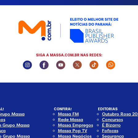
SIGA A MASSA.COM.BR NAS REDES:
Instagram Social Media
Facebook Social Media
Youtube Social Media
Twitter Social Media
Tiktok Social Me
Whatsapp
L!
CONFIRA!
EDITORIAS
Grupo Massa
Massa FM
Outubro Rosa 20
os
Rede Massa
Concursos
e Grupo Massa
Massa Empregos
É Bizarro
sco
Massa Pop TV
Fofocas
do Grupo Massa
Massa Negócios
Segurança