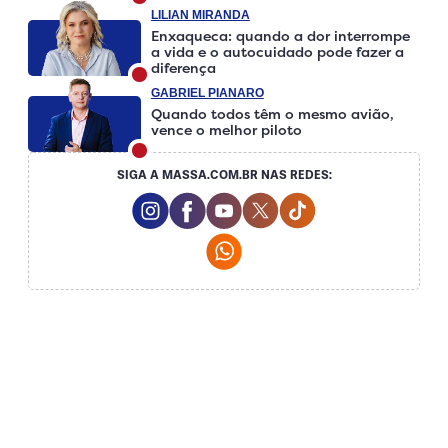
LILIAN MIRANDA
Enxaqueca: quando a dor interrompe
a vida e o autocuidado pode fazer a
diferença
GABRIEL PIANARO
Quando todos têm o mesmo avião,
vence o melhor piloto
SIGA A MASSA.COM.BR NAS REDES:
Instagram Social Media
Facebook Social Media
Youtube Social Media
Twitter Social Media
Tiktok Social Medi
Whatsapp Social Media