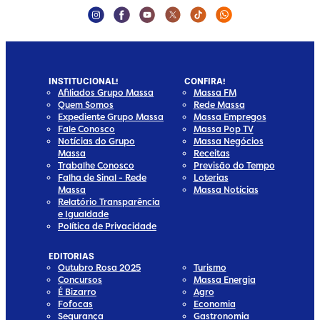
Instagram Social Media
Facebook Social Media
Youtube Social Media
Twitter Social Media
Tiktok Social Media
Whatsapp Social
INSTITUCIONAL!
CONFIRA!
Afiliados Grupo Massa
Massa FM
Quem Somos
Rede Massa
Expediente Grupo Massa
Massa Empregos
Fale Conosco
Massa Pop TV
Notícias do Grupo
Massa Negócios
Massa
Receitas
Trabalhe Conosco
Previsão do Tempo
Falha de Sinal - Rede
Loterias
Massa
Massa Notícias
Relatório Transparência
e Igualdade
Política de Privacidade
EDITORIAS
Outubro Rosa 2025
Turismo
Concursos
Massa Energia
É Bizarro
Agro
Fofocas
Economia
Segurança
Gastronomia