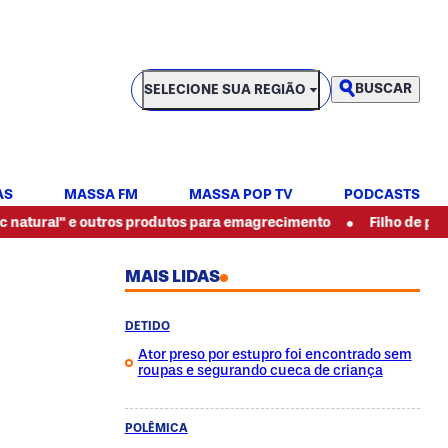
SELECIONE SUA REGIÃO
BUSCAR
SELECIONE SUA REGIÃO
AS
MASSA FM
MASSA POP TV
PODCASTS
•
e outros produtos para emagrecimento
Filho de pintor espanca
MAIS LIDAS
DETIDO
Ator preso por estupro foi encontrado sem
roupas e segurando cueca de criança
POLÊMICA