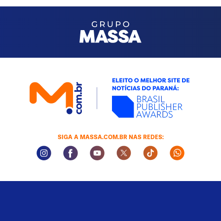
SIGA A MASSA.COM.BR NAS REDES:
Instagram Social Media
Facebook Social Media
Youtube Social Media
Twitter Social Media
Tiktok Social Med
Whatsapp 