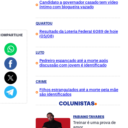
Candidato a governador casado tem vídeo
íntimo com blogueira vazado
QUARTOU
Resultado da Loteria Federal 6089 de hoje
COMPARTILHE
(05/08)
LUTO
Pedreiro espancado até a morte após
discussão com jovem é identificado
CRIME
Filhos estrangulados até a morte pela mãe
são identificados
COLUNISTAS
FABIANO TAVARES
Treinar é uma prova de
amor