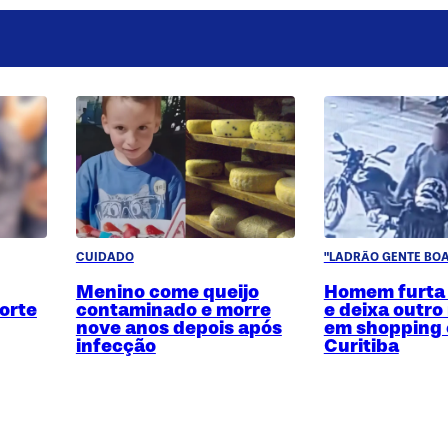
CUIDADO
"LADRÃO GENTE BOA
Menino come queijo
Homem furta
orte
contaminado e morre
e deixa outro
nove anos depois após
em shopping
infecção
Curitiba