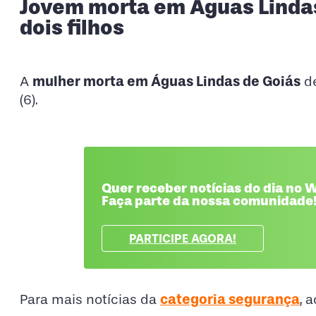
Jovem morta em Águas Lindas
dois filhos
mulher morta em Águas Lindas de Goiás
A
de
(6).
Quer receber notícias do dia no
Faça parte da nossa comunidade
PARTICIPE AGORA!
categoria segurança
Para mais notícias da
, 