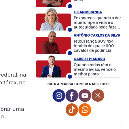
LILIAN MIRANDA
Enxaqueca: quando a dor
interrompe a vida e o
autocuidado pode fazer
a diferença
ANTÔNIO CARLOS DA SILVA
Jetour lança SUV 4x4
híbrido de quase 600
cavalos de potência
GABRIEL PIANARO
Quando todos têm o
mesmo avião, vence o
Federal, na
melhor piloto
o tórax, no
SIGA A MASSA.COM.BR NAS REDES:
Instagram Social Media
Facebook Social Media
Youtube Social M
Twitter Soc
Tiktok Social Media
Whatsapp Social
cobrar uma
o.