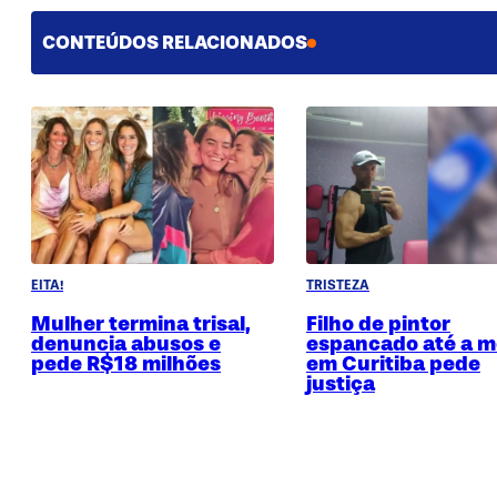
CONTEÚDOS RELACIONADOS
EITA!
TRISTEZA
Mulher termina trisal,
Filho de pintor
denuncia abusos e
espancado até a m
pede R$18 milhões
em Curitiba pede
justiça