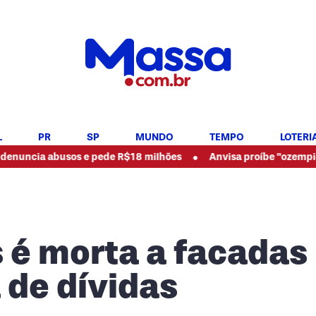
L
PR
SP
MUNDO
TEMPO
LOTERI
•
abusos e pede R$18 milhões
Anvisa proíbe "ozempic natural" 
s é morta a facadas
 de dívidas