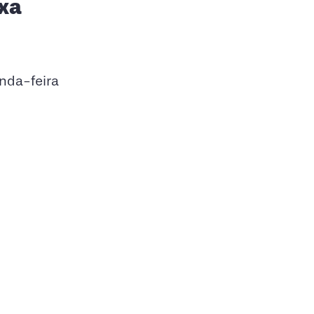
ixa
unda-feira