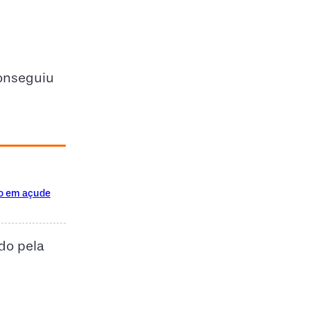
onseguiu
to em açude
do pela