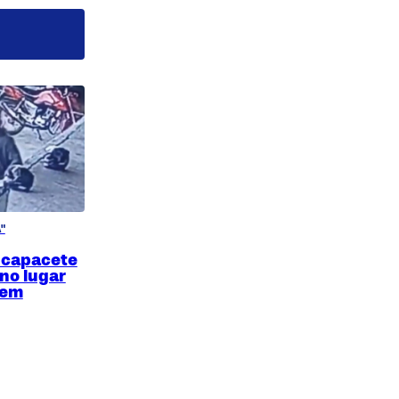
"
 capacete
 no lugar
 em