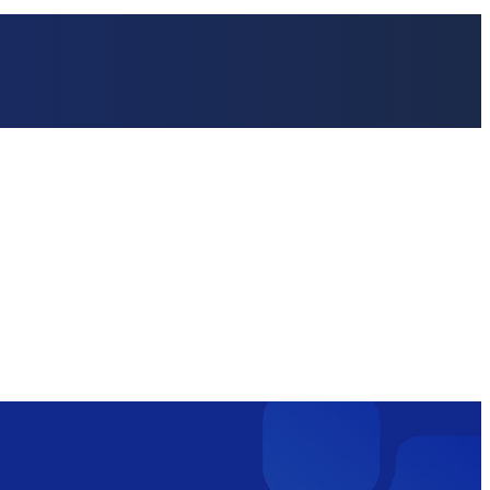
ia
Social Media