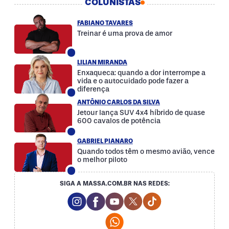
COLUNISTAS
FABIANO TAVARES
Treinar é uma prova de amor
LILIAN MIRANDA
Enxaqueca: quando a dor interrompe a
vida e o autocuidado pode fazer a
diferença
ANTÔNIO CARLOS DA SILVA
Jetour lança SUV 4x4 híbrido de quase
600 cavalos de potência
GABRIEL PIANARO
Quando todos têm o mesmo avião, vence
o melhor piloto
SIGA A MASSA.COM.BR NAS REDES:
Instagram Social Media
Facebook Social Media
Youtube Social Media
Twitter Social Media
Tiktok Social Med
Whatsapp Social Media