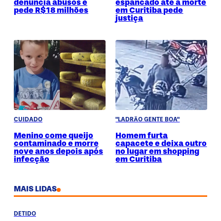
denuncia abusos e
espancado até a morte
pede R$18 milhões
em Curitiba pede
justiça
CUIDADO
"LADRÃO GENTE BOA"
Menino come queijo
Homem furta
contaminado e morre
capacete e deixa outro
nove anos depois após
no lugar em shopping
infecção
em Curitiba
MAIS LIDAS
DETIDO