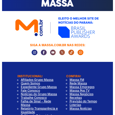
SIGA A MASSA.COM.BR NAS REDES:
Instagram Social Media
Facebook Social Media
Youtube Social Media
Twitter Social Media
Tiktok Social Media
Whatsapp Socia
INSTITUCIONAL!
CONFIRA!
Afiliados Grupo Massa
Massa FM
Quem Somos
Rede Massa
Expediente Grupo Massa
Massa Empregos
Fale Conosco
Massa Pop TV
Notícias do Grupo Massa
Massa Negócios
Trabalhe Conosco
Receitas
Falha de Sinal - Rede
Previsão do Tempo
Massa
Loterias
Relatório Transparência e
Massa Notícias
Igualdade