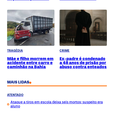
TRAGÉDIA
CRIME
Mãe e filho morrem em
Ex-padre é condenado
acidente entre carro e
a 48 anos de prisão por
caminhão na Bahia
abuso contra enteados
MAIS LIDAS
ATENTADO
Ataque a tiros em escola deixa seis mortos; suspeito era
aluno