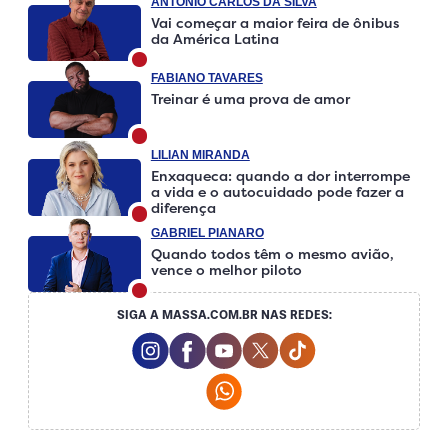
ANTÔNIO CARLOS DA SILVA
Vai começar a maior feira de ônibus
da América Latina
FABIANO TAVARES
Treinar é uma prova de amor
LILIAN MIRANDA
Enxaqueca: quando a dor interrompe
a vida e o autocuidado pode fazer a
diferença
GABRIEL PIANARO
Quando todos têm o mesmo avião,
vence o melhor piloto
SIGA A MASSA.COM.BR NAS REDES:
Instagram Social Media
Facebook Social Media
Youtube Social Media
Twitter Social Media
Tiktok Social Medi
Whatsapp Social Media