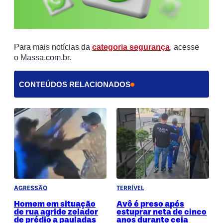
Para mais notícias da
categoria segurança
, acesse
o Massa.com.br.
CONTEÚDOS RELACIONADOS
AGRESSÃO
TERRÍVEL
Homem em situação
Avô é preso após
de rua agride zelador
estuprar neta de cinco
de prédio a pauladas
anos durante ceia