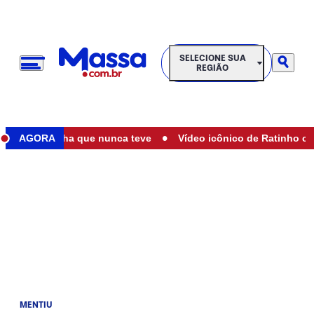
SELECIONE SUA REGIÃO
SELECIONE SUA
REGIÃO
•
mãe de filha que nunca teve
AGORA
Vídeo icônico de Ratinho com Marí
MENTIU