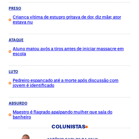
PRESO
Criança vítima de estupro gritava de dor, diz mãe; ator
estava nu
ATAQUE
Aluno matou avós a tiros antes de iniciar massacre em
escola
LUTO
Pedreiro espancado até a morte após discussão com
jovem é identificado
ABSURDO
Maestro é flagrado apalpando mulher que saía do
banheiro
COLUNISTAS