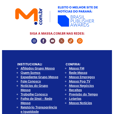
SIGA A MASSA.COM.BR NAS REDES:
Instagram Social Media
Facebook Social Media
Youtube Social Media
Twitter Social Media
Tiktok Social Media
Whatsapp Social
INSTITUCIONAL!
CONFIRA!
Afiliados Grupo Massa
Massa FM
Quem Somos
Rede Massa
Expediente Grupo Massa
Massa Empregos
Fale Conosco
Massa Pop TV
Notícias do Grupo
Massa Negócios
Massa
Receitas
Trabalhe Conosco
Previsão do Tempo
Falha de Sinal - Rede
Loterias
Massa
Massa Notícias
Relatório Transparência
e Igualdade