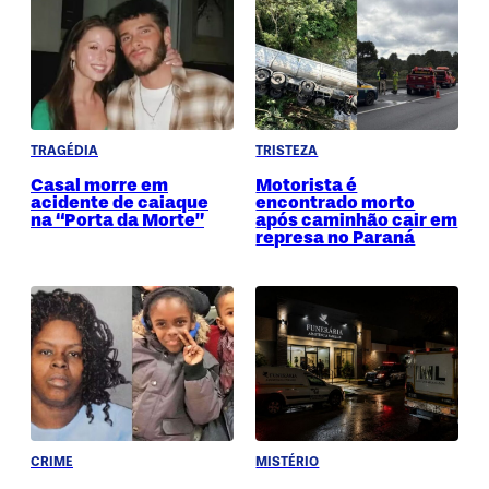
TRAGÉDIA
TRISTEZA
Casal morre em
Motorista é
acidente de caiaque
encontrado morto
na “Porta da Morte”
após caminhão cair em
represa no Paraná
CRIME
MISTÉRIO