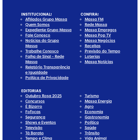
INSTITUCIONAL!
CONFIRA!
Afiliados Grupo Massa
Massa FM
Quem Somos
Rede Massa
Expediente Grupo Massa
Massa Empregos
Fale Conosco
Massa Pop TV
Notícias do Grupo
Massa Negócios
Massa
Receitas
Trabalhe Conosco
Previsão do Tempo
Falha de Sinal - Rede
Loterias
Massa
Massa Notícias
Relatório Transparência
e Igualdade
Política de Privacidade
EDITORIAS
Outubro Rosa 2025
Turismo
Concursos
Massa Energia
É Bizarro
Agro
Fofocas
Economia
Segurança
Gastronomia
Shows e Eventos
Política
Televisão
Saúde
Tá Barato
Trânsito
Tempo e Clima
Vida Animal