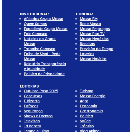
INSTITUCIONAL!
CONFIRA!
Afiliados Grupo Massa
Massa FM
Quem Somos
Rede Massa
Expediente Grupo Massa
Massa Empregos
Fale Conosco
Massa Pop TV
Notícias do Grupo
Massa Negócios
Massa
Receitas
Trabalhe Conosco
Previsão do Tempo
Falha de Sinal - Rede
Loterias
Massa
Massa Notícias
Relatório Transparência
e Igualdade
Política de Privacidade
EDITORIAS
Outubro Rosa 2025
Turismo
Concursos
Massa Energia
É Bizarro
Agro
Fofocas
Economia
Segurança
Gastronomia
Shows e Eventos
Política
Televisão
Saúde
Tá Barato
Trânsito
Tempo e Clima
Vida Animal