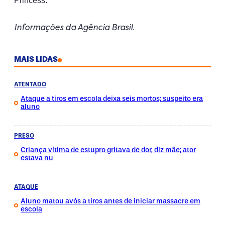
Princess.
Informações da Agência Brasil
.
MAIS LIDAS
ATENTADO
Ataque a tiros em escola deixa seis mortos; suspeito era
aluno
PRESO
Criança vítima de estupro gritava de dor, diz mãe; ator
estava nu
ATAQUE
Aluno matou avós a tiros antes de iniciar massacre em
escola