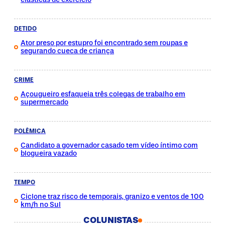
DETIDO
Ator preso por estupro foi encontrado sem roupas e
segurando cueca de criança
CRIME
Açougueiro esfaqueia três colegas de trabalho em
supermercado
POLÊMICA
Candidato a governador casado tem vídeo íntimo com
blogueira vazado
TEMPO
Ciclone traz risco de temporais, granizo e ventos de 100
km/h no Sul
COLUNISTAS