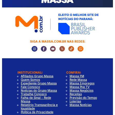
SIGA A MASSA.COM.BR NAS REDES:
Instagram Social Media
Facebook Social Media
Youtube Social Media
Twitter Social Media
Tiktok Social Media
Whatsapp Socia
INSTITUCIONAL!
CONFIRA!
Afiliados Grupo Massa
Massa FM
Quem Somos
Rede Massa
Expediente Grupo Massa
Massa Empregos
Fale Conosco
Massa Pop TV
Notícias do Grupo Massa
Massa Negócios
Trabalhe Conosco
Receitas
Falha de Sinal - Rede
Previsão do Tempo
Massa
Loterias
Relatório Transparência e
Massa Notícias
Igualdade
Política de Privacidade