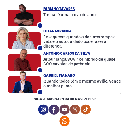
FABIANO TAVARES
Treinar é uma prova de amor
LILIAN MIRANDA
Enxaqueca: quando a dor interrompe a
vida e o autocuidado pode fazer a
diferença
ANTÔNIO CARLOS DA SILVA
Jetour lança SUV 4x4 híbrido de quase
600 cavalos de potência
GABRIEL PIANARO
Quando todos têm o mesmo avião, vence
o melhor piloto
SIGA A MASSA.COM.BR NAS REDES:
Instagram Social Media
Facebook Social Media
Youtube Social Media
Twitter Social Media
Tiktok Social Med
Whatsapp Social Media