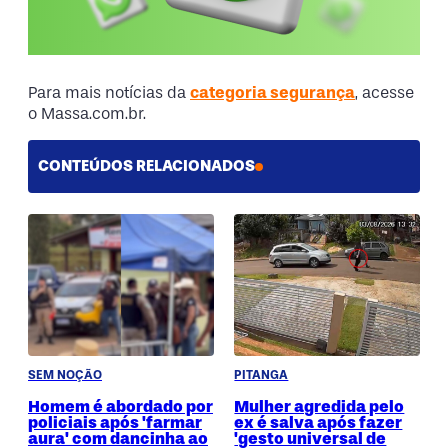
Para mais notícias da
categoria segurança
, acesse
o Massa.com.br.
CONTEÚDOS RELACIONADOS
SEM NOÇÃO
PITANGA
Homem é abordado por
Mulher agredida pelo
policiais após 'farmar
ex é salva após fazer
aura' com dancinha ao
'gesto universal de