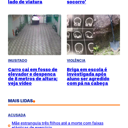
lado de viatura
socorro'
INUSITADO
VIOLÊNCIA
Carro cai em fosso de
Briga em escola é
elevador e despenca
investigada após
de 8 metros de altura;
aluno ser agredido
veja vídeo
com pá na cabeça
MAIS LIDAS
ACUSADA
Mãe estrangula três filhos até a morte com faixas
elásticas de exercício