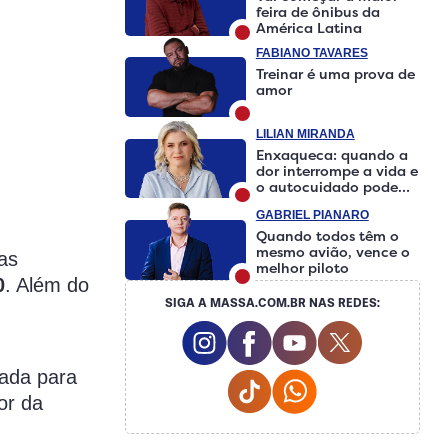
feira de ônibus da
América Latina
FABIANO TAVARES
Treinar é uma prova de
amor
LILIAN MIRANDA
Enxaqueca: quando a
dor interrompe a vida e
o autocuidado pode
fazer a diferença
GABRIEL PIANARO
Quando todos têm o
mesmo avião, vence o
as
melhor piloto
0
. Além do
SIGA A MASSA.COM.BR NAS REDES:
Instagram Social Media
Facebook Social Media
Youtube Social M
Twitter Soci
iada para
Tiktok Social Media
Whatsapp Social 
lor da