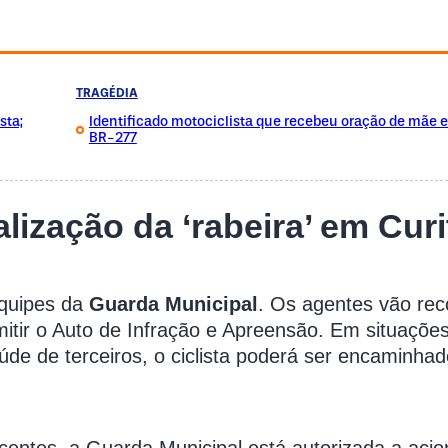
TRAGÉDIA
sta;
Identificado motociclista que recebeu oração de mãe 
BR-277
lização da ‘rabeira’ em Curi
equipes da
Guarda Municipal
. Os agentes vão rec
 emitir o Auto de Infração e Apreensão. Em situaçõe
aúde de terceiros, o ciclista poderá ser encaminha
centes, a Guarda Municipal está autorizada a acio