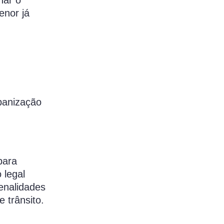
enor já
banização
para
 legal
penalidades
 trânsito.