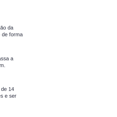
tão da
o de forma
assa a
em.
e de 14
s e ser