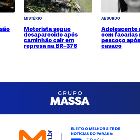
MISTÉRIO
ABSURDO
 são
Motorista segue
Adolescente
desaparecido após
com facadas 
caminhão cair em
pescoço após
represa na BR-376
casaco