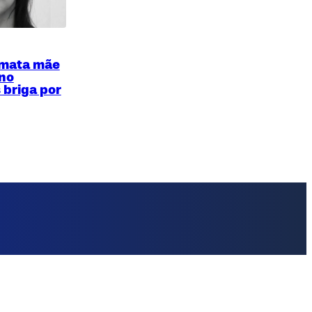
 mata mãe
no
 briga por