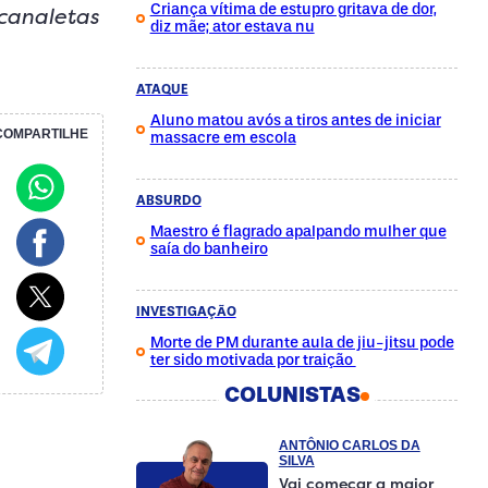
Criança vítima de estupro gritava de dor,
 canaletas
diz mãe; ator estava nu
ATAQUE
Aluno matou avós a tiros antes de iniciar
COMPARTILHE
massacre em escola
ABSURDO
Maestro é flagrado apalpando mulher que
saía do banheiro
INVESTIGAÇÃO
Morte de PM durante aula de jiu-jitsu pode
ter sido motivada por traição
COLUNISTAS
ANTÔNIO CARLOS DA
SILVA
Vai começar a maior