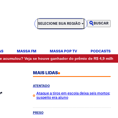
SELECIONE SUA REGIÃO
BUSCAR
SELECIONE SUA REGIÃO
AS
MASSA FM
MASSA POP TV
PODCASTS
•
 Veja se houve ganhador do prêmio de R$ 4,9 milhões
Alert
MAIS LIDAS
ATENTADO
r
Ataque a tiros em escola deixa seis mortos;
suspeito era aluno
PRESO