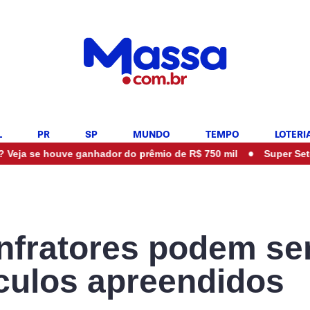
L
PR
SP
MUNDO
TEMPO
LOTERI
•
uve ganhador do prêmio de R$ 750 mil
Super Sete acumulou?
 infratores podem se
ículos apreendidos