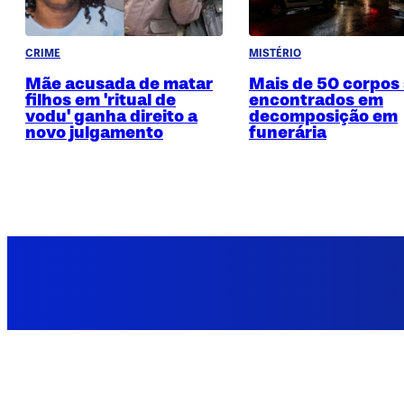
CRIME
MISTÉRIO
Mãe acusada de matar
Mais de 50 corpos
filhos em 'ritual de
encontrados em
vodu' ganha direito a
decomposição em
novo julgamento
funerária