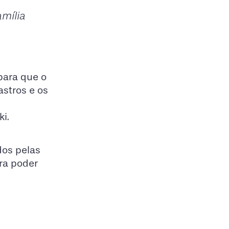
amília
 para que o
stros e os
i.
dos pelas
ra poder