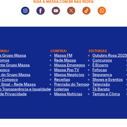
SIGA A MASSA.COM.BR NAS REDES:
Instagram Social Media
Facebook Social Media
Youtube Social Media
Twitter Social Media
Tiktok Social Med
Whatsapp 
ONAL!
CONFIRA!
EDITORIAS
os Grupo Massa
Massa FM
Outubro Rosa 2025
omos
Rede Massa
Concursos
nte Grupo Massa
Massa Empregos
É Bizarro
nosco
Massa Pop TV
Fofocas
s do Grupo Massa
Massa Negócios
Segurança
e Conosco
Receitas
Shows e Eventos
e Sinal - Rede Massa
Previsão do Tempo
Televisão
o Transparência e Igualdade
Loterias
Tá Barato
 de Privacidade
Massa Notícias
Tempo e Clima