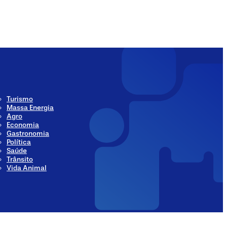
ia
Social Media
Turismo
Massa Energia
Agro
Economia
Gastronomia
Política
Saúde
Trânsito
Vida Animal