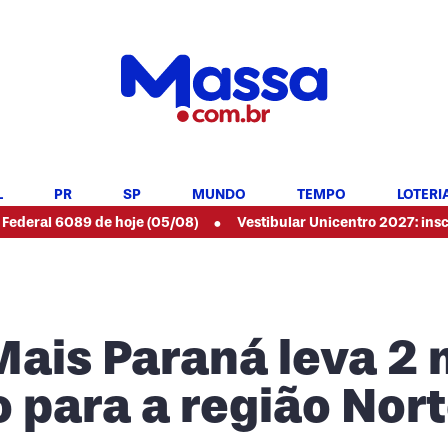
L
PR
SP
MUNDO
TEMPO
LOTERI
•
6089 de hoje (05/08)
Vestibular Unicentro 2027: inscrições ab
ais Paraná leva 2 
 para a região Nor