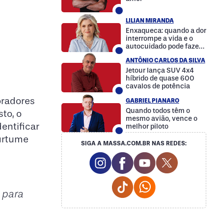
LILIAN MIRANDA
Enxaqueca: quando a dor
interrompe a vida e o
autocuidado pode fazer
a diferença
ANTÔNIO CARLOS DA SILVA
Jetour lança SUV 4x4
híbrido de quase 600
cavalos de potência
oradores
GABRIEL PIANARO
Quando todos têm o
to, o
mesmo avião, vence o
entificar
melhor piloto
Curtume
SIGA A MASSA.COM.BR NAS REDES:
Instagram Social Media
Facebook Social Media
Youtube Social M
Twitter Soc
Tiktok Social Media
Whatsapp Social
 para