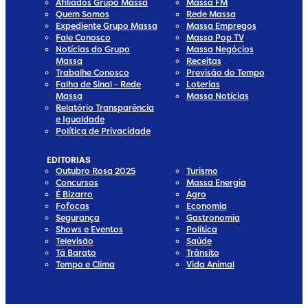
Afiliados Grupo Massa
Massa FM
Quem Somos
Rede Massa
Expediente Grupo Massa
Massa Empregos
Fale Conosco
Massa Pop TV
Notícias do Grupo
Massa Negócios
Massa
Receitas
Trabalhe Conosco
Previsão do Tempo
Falha de Sinal - Rede
Loterias
Massa
Massa Notícias
Relatório Transparência
e Igualdade
Política de Privacidade
EDITORIAS
Outubro Rosa 2025
Turismo
Concursos
Massa Energia
É Bizarro
Agro
Fofocas
Economia
Segurança
Gastronomia
Shows e Eventos
Política
Televisão
Saúde
Tá Barato
Trânsito
Tempo e Clima
Vida Animal