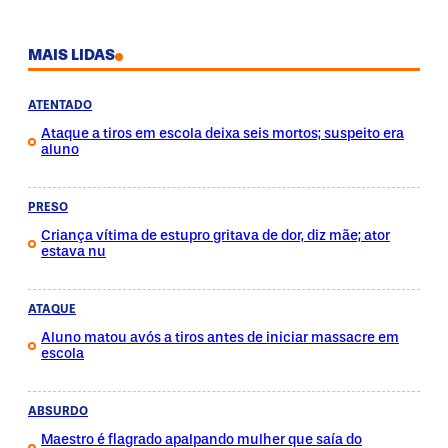
MAIS LIDAS
ATENTADO
Ataque a tiros em escola deixa seis mortos; suspeito era
aluno
PRESO
Criança vítima de estupro gritava de dor, diz mãe; ator
estava nu
ATAQUE
Aluno matou avós a tiros antes de iniciar massacre em
escola
ABSURDO
Maestro é flagrado apalpando mulher que saía do