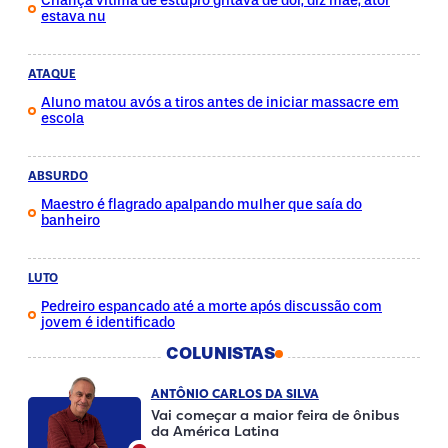
Criança vítima de estupro gritava de dor, diz mãe; ator
estava nu
ATAQUE
Aluno matou avós a tiros antes de iniciar massacre em
escola
ABSURDO
Maestro é flagrado apalpando mulher que saía do
banheiro
LUTO
Pedreiro espancado até a morte após discussão com
jovem é identificado
COLUNISTAS
ANTÔNIO CARLOS DA SILVA
Vai começar a maior feira de ônibus
da América Latina