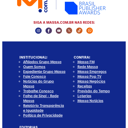
SIGA A MASSA.COM.BR NAS REDES:
Instagram Social Media
Facebook Social Media
Youtube Social Media
Twitter Social Media
Tiktok Social Media
Whatsapp Socia
INSTITUCIONAL!
CONFIRA!
Afiliados Grupo Massa
Massa FM
Quem Somos
Rede Massa
Expediente Grupo Massa
Massa Empregos
Fale Conosco
Massa Pop TV
Notícias do Grupo
Massa Negócios
Massa
Receitas
Trabalhe Conosco
Previsão do Tempo
Falha de Sinal - Rede
Loterias
Massa
Massa Notícias
Relatório Transparência
e Igualdade
Política de Privacidade
EDITORIAS