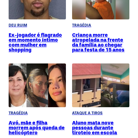
DEU RUIM
TRAGÉDIA
Ex-jogador é flagrado
Criança morre
em momento íntimo
atropelada na frente
com mulher em
da família ao chegar
shopping
para festa de 15 anos
TRAGÉDIA
ATAQUE A TIROS
Avó, mãe e filha
Aluno mata nove
morrem após queda de
pessoas durante
helicóptero
tiroteio em escola