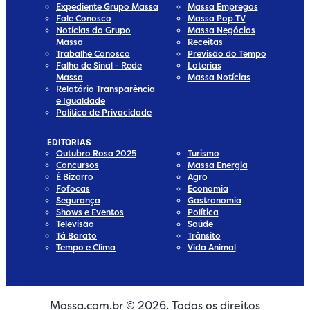
Expediente Grupo Massa
Massa Empregos
Fale Conosco
Massa Pop TV
Notícias do Grupo
Massa Negócios
Massa
Receitas
Trabalhe Conosco
Previsão do Tempo
Falha de Sinal - Rede
Loterias
Massa
Massa Notícias
Relatório Transparência
e Igualdade
Política de Privacidade
EDITORIAS
Outubro Rosa 2025
Turismo
Concursos
Massa Energia
É Bizarro
Agro
Fofocas
Economia
Segurança
Gastronomia
Shows e Eventos
Política
Televisão
Saúde
Tá Barato
Trânsito
Tempo e Clima
Vida Animal
Massa.com.br © 2026. Todos os direitos
edia
 Media
ial Media
ocial Media