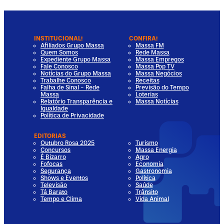
INSTITUCIONAL!
CONFIRA!
Afiliados Grupo Massa
Massa FM
Quem Somos
Rede Massa
Expediente Grupo Massa
Massa Empregos
Fale Conosco
Massa Pop TV
Notícias do Grupo Massa
Massa Negócios
Trabalhe Conosco
Receitas
Falha de Sinal - Rede
Previsão do Tempo
Massa
Loterias
Relatório Transparência e
Massa Notícias
Igualdade
Política de Privacidade
EDITORIAS
Outubro Rosa 2025
Turismo
Concursos
Massa Energia
É Bizarro
Agro
Fofocas
Economia
Segurança
Gastronomia
Shows e Eventos
Política
Televisão
Saúde
Tá Barato
Trânsito
Tempo e Clima
Vida Animal