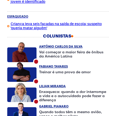
jovem é identificado
ESFAQUEADO
Criança leva seis facadas na saída de escola; suspeito
'queria matar alguém'
COLUNISTAS
ANTÔNIO CARLOS DA SILVA
Vai começar a maior feira de ônibus
da América Latina
FABIANO TAVARES
Treinar é uma prova de amor
LILIAN MIRANDA
Enxaqueca: quando a dor interrompe
a vida e o autocuidado pode fazer a
diferença
GABRIEL PIANARO
Quando todos têm o mesmo avião,
vence o melhor piloto