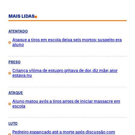
MAIS LIDAS
ATENTADO
Ataque a tiros em escola deixa seis mortos; suspeito era
aluno
PRESO
Criança vítima de estupro gritava de dor, diz mãe; ator
estava nu
ATAQUE
Aluno matou avós a tiros antes de iniciar massacre em
escola
LUTO
Pedreiro espancado até a morte após discussão com