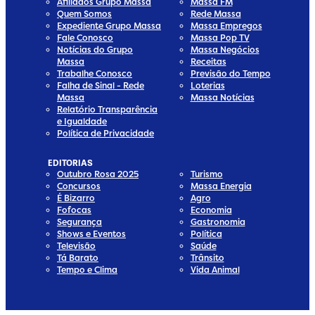
Afiliados Grupo Massa
Massa FM
Quem Somos
Rede Massa
Expediente Grupo Massa
Massa Empregos
Fale Conosco
Massa Pop TV
Notícias do Grupo
Massa Negócios
Massa
Receitas
Trabalhe Conosco
Previsão do Tempo
Falha de Sinal - Rede
Loterias
Massa
Massa Notícias
Relatório Transparência
e Igualdade
Política de Privacidade
EDITORIAS
Outubro Rosa 2025
Turismo
Concursos
Massa Energia
É Bizarro
Agro
Fofocas
Economia
Segurança
Gastronomia
Shows e Eventos
Política
Televisão
Saúde
Tá Barato
Trânsito
Tempo e Clima
Vida Animal