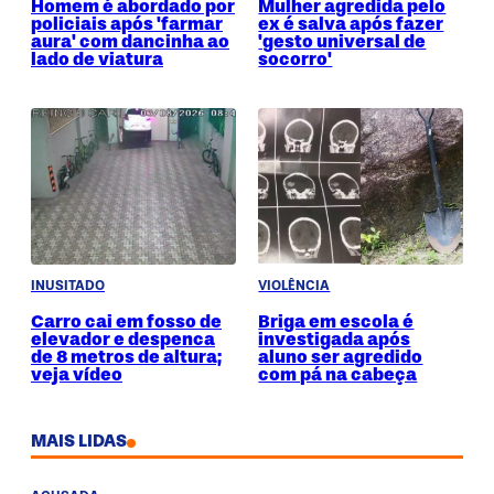
Homem é abordado por
Mulher agredida pelo
policiais após 'farmar
ex é salva após fazer
aura' com dancinha ao
'gesto universal de
lado de viatura
socorro'
INUSITADO
VIOLÊNCIA
Carro cai em fosso de
Briga em escola é
elevador e despenca
investigada após
de 8 metros de altura;
aluno ser agredido
veja vídeo
com pá na cabeça
MAIS LIDAS