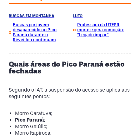
BUSCAS EM MONTANHA
LUTO
Buscas por jovem
Professora da UTFPR
desaparecido no Pico
morre e gera comoção:
Paraná durante o
“Legado ímpar”
Réveillon continuam
Quais áreas do Pico Paraná estão
fechadas
Segundo o IAT, a suspensão do acesso se aplica aos
seguintes pontos:
Morro Caratuva;
Pico Paraná
;
Morro Getúlio;
Morro Itapiroca.