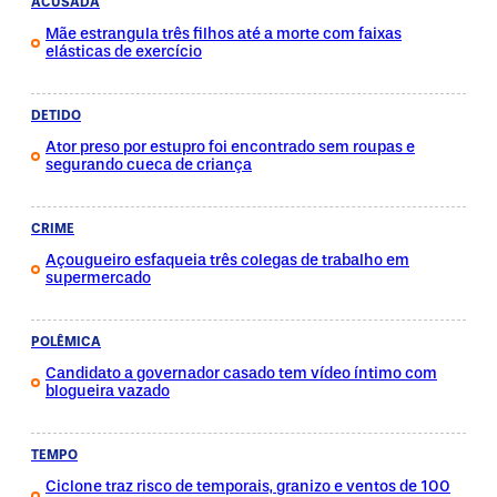
ACUSADA
Mãe estrangula três filhos até a morte com faixas
elásticas de exercício
DETIDO
Ator preso por estupro foi encontrado sem roupas e
segurando cueca de criança
CRIME
Açougueiro esfaqueia três colegas de trabalho em
supermercado
POLÊMICA
Candidato a governador casado tem vídeo íntimo com
blogueira vazado
TEMPO
Ciclone traz risco de temporais, granizo e ventos de 100