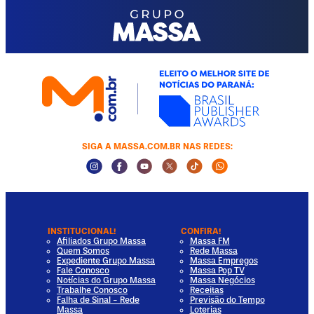
SIGA A MASSA.COM.BR NAS REDES:
Instagram Social Media
Facebook Social Media
Youtube Social Media
Twitter Social Media
Tiktok Social Media
Whatsapp Socia
INSTITUCIONAL!
CONFIRA!
Afiliados Grupo Massa
Massa FM
Quem Somos
Rede Massa
Expediente Grupo Massa
Massa Empregos
Fale Conosco
Massa Pop TV
Notícias do Grupo Massa
Massa Negócios
Trabalhe Conosco
Receitas
Falha de Sinal - Rede
Previsão do Tempo
Massa
Loterias