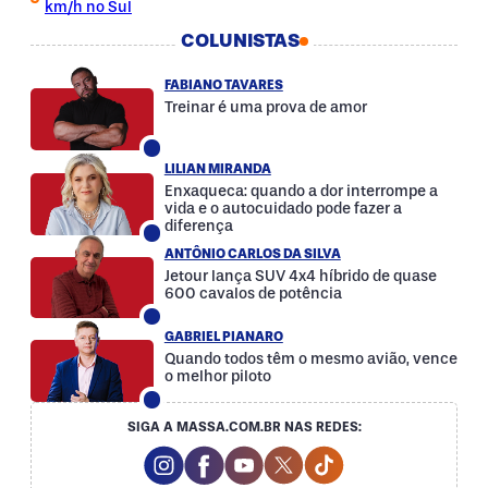
km/h no Sul
COLUNISTAS
FABIANO TAVARES
Treinar é uma prova de amor
LILIAN MIRANDA
Enxaqueca: quando a dor interrompe a
vida e o autocuidado pode fazer a
diferença
ANTÔNIO CARLOS DA SILVA
Jetour lança SUV 4x4 híbrido de quase
600 cavalos de potência
GABRIEL PIANARO
Quando todos têm o mesmo avião, vence
o melhor piloto
SIGA A MASSA.COM.BR NAS REDES:
Instagram Social Media
Facebook Social Media
Youtube Social Media
Twitter Social Media
Tiktok Social Med