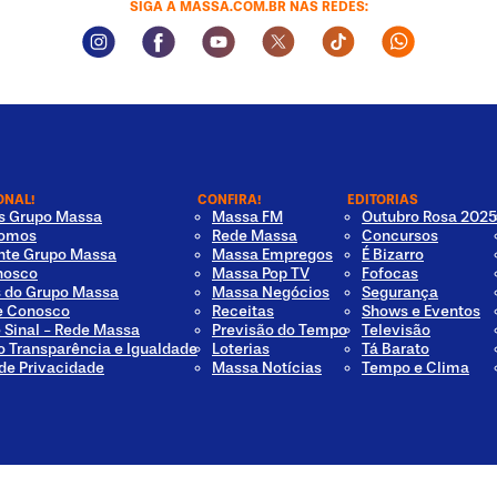
SIGA A MASSA.COM.BR NAS REDES:
Instagram Social Media
Facebook Social Media
Youtube Social Media
Twitter Social Media
Tiktok Social Med
Whatsapp 
ONAL!
CONFIRA!
EDITORIAS
os Grupo Massa
Massa FM
Outubro Rosa 2025
omos
Rede Massa
Concursos
nte Grupo Massa
Massa Empregos
É Bizarro
nosco
Massa Pop TV
Fofocas
s do Grupo Massa
Massa Negócios
Segurança
e Conosco
Receitas
Shows e Eventos
e Sinal - Rede Massa
Previsão do Tempo
Televisão
o Transparência e Igualdade
Loterias
Tá Barato
 de Privacidade
Massa Notícias
Tempo e Clima