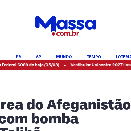
L
PR
SP
MUNDO
TEMPO
LOTERI
•
ral 6089 de hoje (05/08)
Vestibular Unicentro 2027: inscriçõe
érea do Afeganistão
 com bomba