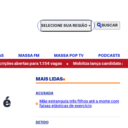
SELECIONE SUA REGIÃO
BUSCAR
SELECIONE SUA REGIÃO
AS
MASSA FM
MASSA POP TV
PODCASTS
•
s abertas para 1.154 vagas
Mobiliza lança candidato ao gove
MAIS LIDAS
ACUSADA
 é
Mãe estrangula três filhos até a morte com
faixas elásticas de exercício
DETIDO