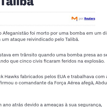
 Talibã
por:
Reuters
o Afeganistão foi morto por uma bomba em um dis
 um ataque reivindicado pelo Talibã.
 estava em trânsito quando uma bomba presa ao s
ndo que cinco civis ficaram feridos na explosão.
ck Hawks fabricados pelos EUA e trabalhava com 
afirmou o comandante da Força Aérea afegã, Abdu
m ano atrás devido a ameaças à sua segurança,