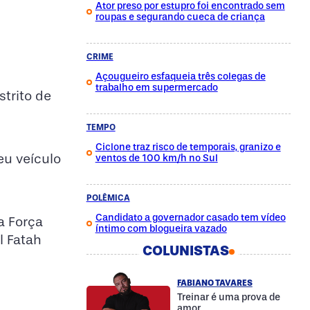
Ator preso por estupro foi encontrado sem
roupas e segurando cueca de criança
CRIME
Açougueiro esfaqueia três colegas de
trabalho em supermercado
trito de
TEMPO
Ciclone traz risco de temporais, granizo e
eu veículo
ventos de 100 km/h no Sul
POLÊMICA
Candidato a governador casado tem vídeo
a Força
íntimo com blogueira vazado
l Fatah
COLUNISTAS
FABIANO TAVARES
Treinar é uma prova de
amor