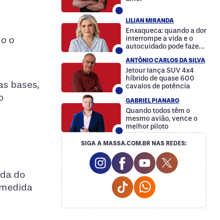
LILIAN MIRANDA
Enxaqueca: quando a dor
do o
interrompe a vida e o
autocuidado pode fazer
a diferença
ANTÔNIO CARLOS DA SILVA
Jetour lança SUV 4x4
híbrido de quase 600
as bases,
cavalos de potência
o
GABRIEL PIANARO
Quando todos têm o
mesmo avião, vence o
melhor piloto
SIGA A MASSA.COM.BR NAS REDES:
Instagram Social Media
Facebook Social Media
Youtube Social M
Twitter Soc
ada do
Tiktok Social Media
Whatsapp Social
à medida