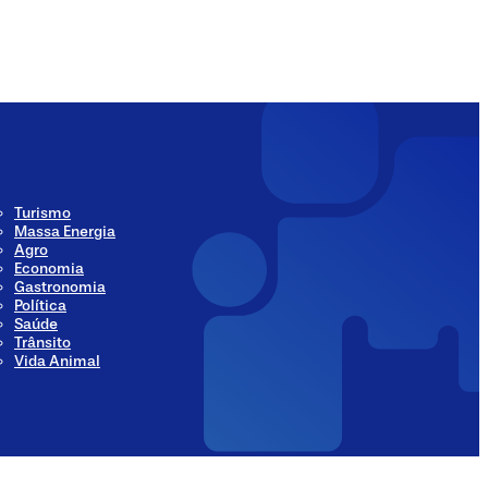
ia
Social Media
Turismo
Massa Energia
Agro
Economia
Gastronomia
Política
Saúde
Trânsito
Vida Animal