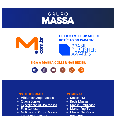
SIGA A MASSA.COM.BR NAS REDES:
Instagram Social Media
Facebook Social Media
Youtube Social Media
Twitter Social Media
Tiktok Social Media
Whatsapp Socia
INSTITUCIONAL!
CONFIRA!
Afiliados Grupo Massa
Massa FM
Quem Somos
Rede Massa
Expediente Grupo Massa
Massa Empregos
Fale Conosco
Massa Pop TV
Notícias do Grupo Massa
Massa Negócios
Trabalhe Conosco
Receitas