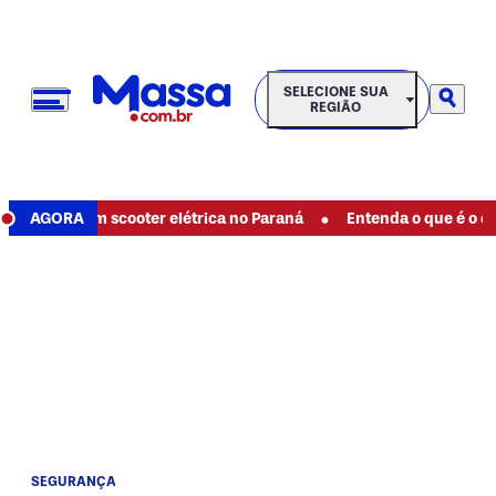
SELECIONE SUA REGIÃO
SELECIONE SUA
REGIÃO
•
dente com scooter elétrica no Paraná
AGORA
Entenda o que é o ciclo
SEGURANÇA