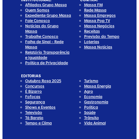
INSTITUCIONAL!
CONFIRA!
Afiliados Grupo Massa
Massa FM
Quem Somos
Rede Massa
Expediente Grupo Massa
Massa Empregos
Fale Conosco
Massa Pop TV
Notícias do Grupo
Massa Negócios
Massa
Receitas
Trabalhe Conosco
Previsão do Tempo
Falha de Sinal - Rede
Loterias
Massa
Massa Notícias
Relatório Transparência
e Igualdade
Política de Privacidade
EDITORIAS
Outubro Rosa 2025
Turismo
Concursos
Massa Energia
É Bizarro
Agro
Fofocas
Economia
Segurança
Gastronomia
Shows e Eventos
Política
Televisão
Saúde
Tá Barato
Trânsito
Tempo e Clima
Vida Animal