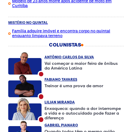
Modelo de 23 anos morre após acidente de moto em
Curitiba
MISTÉRIO NO QUINTAL
Família adquire imóvel e encontra corpo no quintal
enquanto limpava terreno
COLUNISTAS
ANTÔNIO CARLOS DA SILVA
Vai começar a maior feira de ônibus
da América Latina
FABIANO TAVARES
Treinar é uma prova de amor
LILIAN MIRANDA
Enxaqueca: quando a dor interrompe
a vida e o autocuidado pode fazer a
diferença
GABRIEL PIANARO
Quando todos têm o mesmo avião,