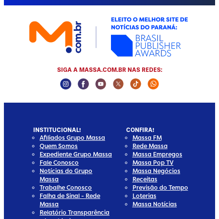
SIGA A MASSA.COM.BR NAS REDES:
Instagram Social Media
Facebook Social Media
Youtube Social Media
Twitter Social Media
Tiktok Social Media
Whatsapp Socia
INSTITUCIONAL!
CONFIRA!
Afiliados Grupo Massa
Massa FM
Quem Somos
Rede Massa
Expediente Grupo Massa
Massa Empregos
Fale Conosco
Massa Pop TV
Notícias do Grupo
Massa Negócios
Massa
Receitas
Trabalhe Conosco
Previsão do Tempo
Falha de Sinal - Rede
Loterias
Massa
Massa Notícias
Relatório Transparência