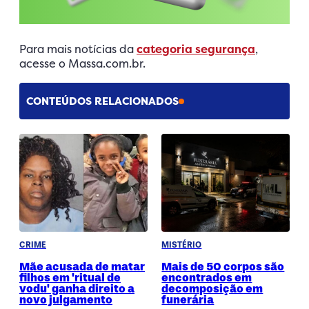
Para mais notícias da
categoria segurança
,
acesse o Massa.com.br.
CONTEÚDOS RELACIONADOS
CRIME
MISTÉRIO
Mãe acusada de matar
Mais de 50 corpos são
filhos em 'ritual de
encontrados em
vodu' ganha direito a
decomposição em
novo julgamento
funerária