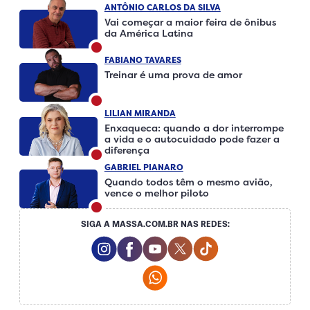
ANTÔNIO CARLOS DA SILVA
Vai começar a maior feira de ônibus
da América Latina
FABIANO TAVARES
Treinar é uma prova de amor
LILIAN MIRANDA
Enxaqueca: quando a dor interrompe
a vida e o autocuidado pode fazer a
diferença
GABRIEL PIANARO
Quando todos têm o mesmo avião,
vence o melhor piloto
SIGA A MASSA.COM.BR NAS REDES:
Instagram Social Media
Facebook Social Media
Youtube Social Media
Twitter Social Media
Tiktok Social Me
Whatsapp Social Media