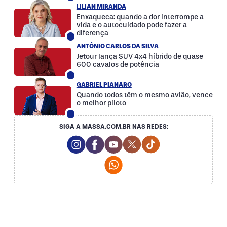
LILIAN MIRANDA
Enxaqueca: quando a dor interrompe a
vida e o autocuidado pode fazer a
diferença
ANTÔNIO CARLOS DA SILVA
Jetour lança SUV 4x4 híbrido de quase
600 cavalos de potência
GABRIEL PIANARO
Quando todos têm o mesmo avião, vence
o melhor piloto
SIGA A MASSA.COM.BR NAS REDES:
Instagram Social Media
Facebook Social Media
Youtube Social Media
Twitter Social Media
Tiktok Social Med
Whatsapp Social Media