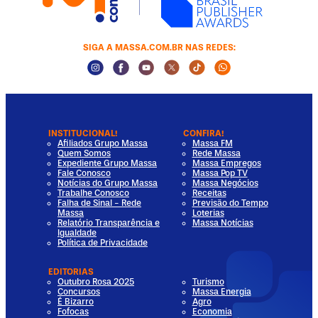
SIGA A MASSA.COM.BR NAS REDES:
Instagram Social Media
Facebook Social Media
Youtube Social Media
Twitter Social Media
Tiktok Social Media
Whatsapp Socia
INSTITUCIONAL!
CONFIRA!
Afiliados Grupo Massa
Massa FM
Quem Somos
Rede Massa
Expediente Grupo Massa
Massa Empregos
Fale Conosco
Massa Pop TV
Notícias do Grupo Massa
Massa Negócios
Trabalhe Conosco
Receitas
Falha de Sinal - Rede
Previsão do Tempo
Massa
Loterias
Relatório Transparência e
Massa Notícias
Igualdade
Política de Privacidade
EDITORIAS
Outubro Rosa 2025
Turismo
Concursos
Massa Energia
É Bizarro
Agro
Fofocas
Economia