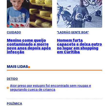
CUIDADO
"LADRÃO GENTE BOA"
Menino come queijo
Homem furta
contaminado e morre
capacete e deixa outro
nove anos depois após
no lugar em shopping
infecção
em Curitiba
MAIS LIDAS
DETIDO
Ator preso por estupro foi encontrado sem roupas e
segurando cueca de criança
POLÊMICA