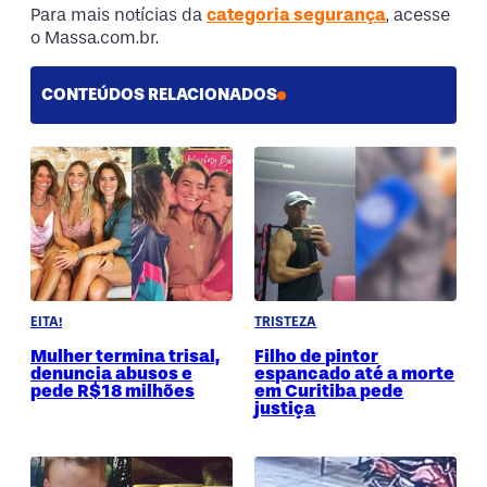
Para mais notícias da
categoria segurança
, acesse
o Massa.com.br.
CONTEÚDOS RELACIONADOS
EITA!
TRISTEZA
Mulher termina trisal,
Filho de pintor
denuncia abusos e
espancado até a morte
pede R$18 milhões
em Curitiba pede
justiça