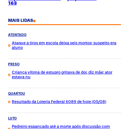
163
MAIS LIDAS
ATENTADO
Ataque a tiros em escola deixa seis mortos; suspeito era
aluno
PRESO
Criança vítima de estupro gritava de dor, diz mãe; ator
estava nu
QUARTOU
Resultado da Loteria Federal 6089 de hoje (05/08)
LUTO
Pedreiro espancado até a morte após discussão com