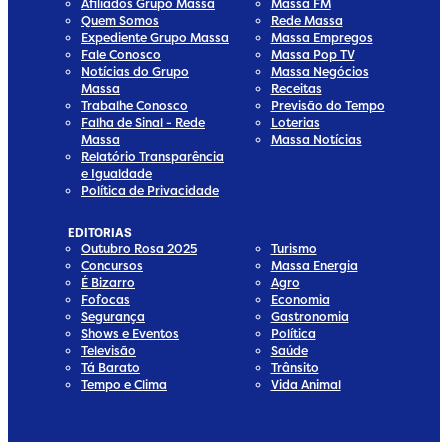
Afiliados Grupo Massa
Massa FM
Quem Somos
Rede Massa
Expediente Grupo Massa
Massa Empregos
Fale Conosco
Massa Pop TV
Notícias do Grupo
Massa Negócios
Massa
Receitas
Trabalhe Conosco
Previsão do Tempo
Falha de Sinal - Rede
Loterias
Massa
Massa Notícias
Relatório Transparência
e Igualdade
Política de Privacidade
EDITORIAS
Outubro Rosa 2025
Turismo
Concursos
Massa Energia
É Bizarro
Agro
Fofocas
Economia
Segurança
Gastronomia
Shows e Eventos
Política
Televisão
Saúde
Tá Barato
Trânsito
Tempo e Clima
Vida Animal