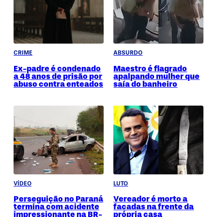
CRIME
ABSURDO
Ex-padre é condenado
Maestro é flagrado
a 48 anos de prisão por
apalpando mulher que
abuso contra enteados
saía do banheiro
VÍDEO
LUTO
Perseguição no Paraná
Vereador é morto a
termina com acidente
facadas na frente da
impressionante na BR-
própria casa