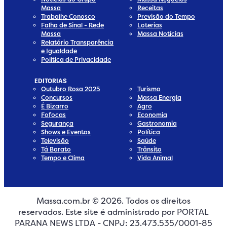
Massa
Receitas
Trabalhe Conosco
Previsão do Tempo
Falha de Sinal - Rede
Loterias
Massa
Massa Notícias
Relatório Transparência
e Igualdade
Política de Privacidade
EDITORIAS
Outubro Rosa 2025
Turismo
Concursos
Massa Energia
É Bizarro
Agro
Fofocas
Economia
Segurança
Gastronomia
Shows e Eventos
Política
Televisão
Saúde
Tá Barato
Trânsito
Tempo e Clima
Vida Animal
Massa.com.br © 2026. Todos os direitos
edia
 Media
ial Media
ocial Media
reservados. Este site é administrado por PORTAL
dia
cial Media
PARANA NEWS LTDA - CNPJ: 23.473.535/0001-85