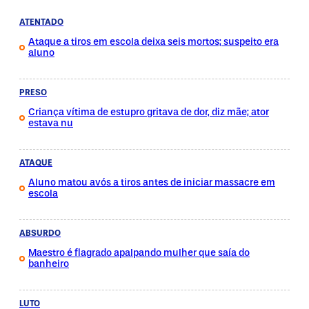
ATENTADO
Ataque a tiros em escola deixa seis mortos; suspeito era
aluno
PRESO
Criança vítima de estupro gritava de dor, diz mãe; ator
estava nu
ATAQUE
Aluno matou avós a tiros antes de iniciar massacre em
escola
ABSURDO
Maestro é flagrado apalpando mulher que saía do
banheiro
LUTO