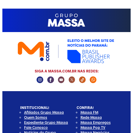
SIGA A MASSA.COM.BR NAS REDES:
Instagram Social Media
Facebook Social Media
Youtube Social Media
Twitter Social Media
Tiktok Social Media
Whatsapp Socia
INSTITUCIONAL!
CONFIRA!
Afiliados Grupo Massa
Massa FM
Quem Somos
Rede Massa
Expediente Grupo Massa
Massa Empregos
Fale Conosco
Massa Pop TV
Notícias do Grupo
Massa Negócios