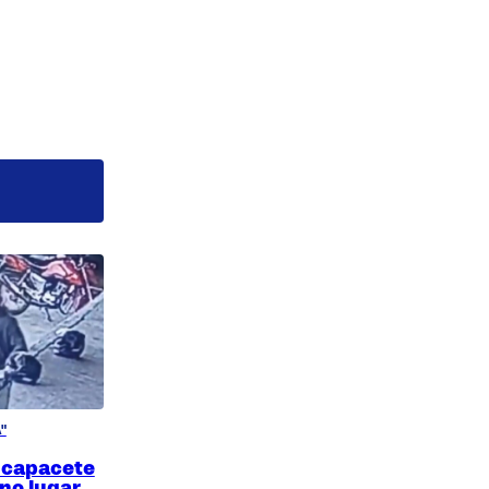
"
 capacete
 no lugar