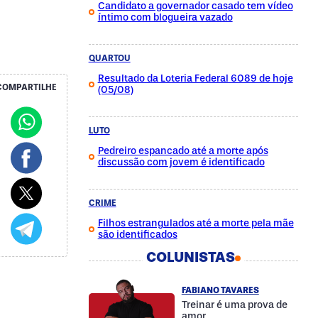
Candidato a governador casado tem vídeo
íntimo com blogueira vazado
QUARTOU
Resultado da Loteria Federal 6089 de hoje
COMPARTILHE
(05/08)
LUTO
Pedreiro espancado até a morte após
discussão com jovem é identificado
CRIME
Filhos estrangulados até a morte pela mãe
são identificados
COLUNISTAS
FABIANO TAVARES
Treinar é uma prova de
amor