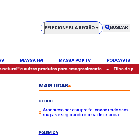
SELECIONE SUA REGIÃO
BUSCAR
SELECIONE SUA REGIÃO
AS
MASSA FM
MASSA POP TV
PODCASTS
•
 outros produtos para emagrecimento
Filho de pintor espancad
MAIS LIDAS
DETIDO
Ator preso por estupro foi encontrado sem
roupas e segurando cueca de criança
POLÊMICA