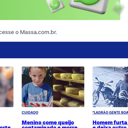
acesse o Massa.com.br.
CUIDADO
"LADRÃO GENTE BOA
Menino come queijo
Homem furta
orte
contaminado e morre
e deixa outro