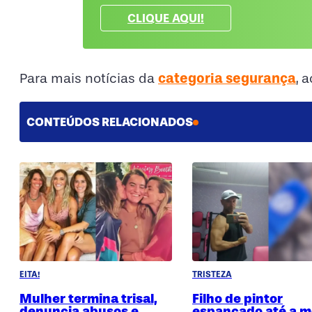
CLIQUE AQUI!
categoria segurança
Para mais notícias da
, 
CONTEÚDOS RELACIONADOS
EITA!
TRISTEZA
Mulher termina trisal,
Filho de pintor
denuncia abusos e
espancado até a m