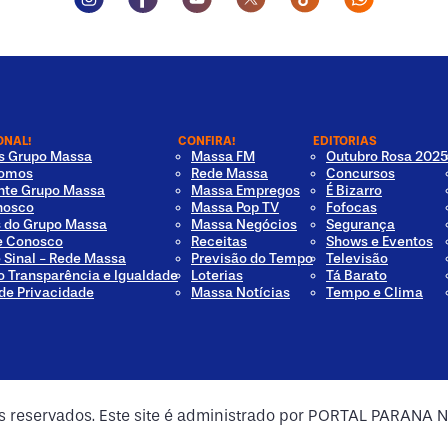
ONAL!
CONFIRA!
EDITORIAS
os Grupo Massa
Massa FM
Outubro Rosa 2025
omos
Rede Massa
Concursos
nte Grupo Massa
Massa Empregos
É Bizarro
nosco
Massa Pop TV
Fofocas
s do Grupo Massa
Massa Negócios
Segurança
e Conosco
Receitas
Shows e Eventos
e Sinal - Rede Massa
Previsão do Tempo
Televisão
o Transparência e Igualdade
Loterias
Tá Barato
 de Privacidade
Massa Notícias
Tempo e Clima
os reservados. Este site é administrado por PORTAL PARANA