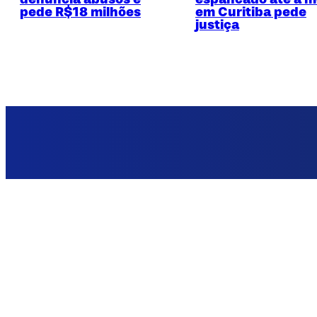
pede R$18 milhões
em Curitiba pede
justiça