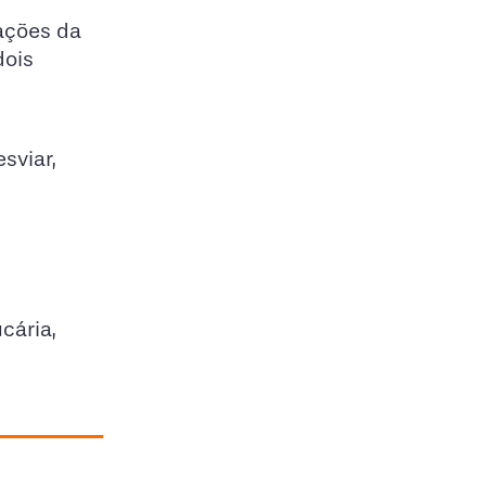
ações da
dois
sviar,
cária,