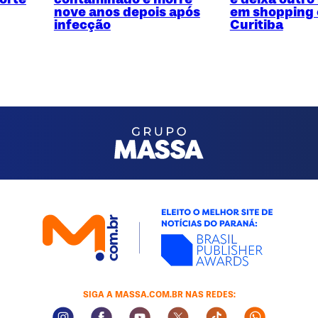
nove anos depois após
em shopping
infecção
Curitiba
SIGA A MASSA.COM.BR NAS REDES:
Instagram Social Media
Facebook Social Media
Youtube Social Media
Twitter Social Media
Tiktok Social Med
Whatsapp 