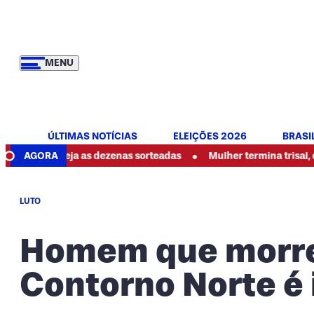
MENU
ÚLTIMAS NOTÍCIAS
ELEIÇÕES 2026
BRASI
•
 veja as dezenas sorteadas
AGORA
Mulher termina trisal, denuncia a
LUTO
Homem que morre
Contorno Norte é 