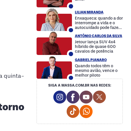
LILIAN MIRANDA
Enxaqueca: quando a dor
interrompe a vida e o
autocuidado pode fazer
a diferença
ANTÔNIO CARLOS DA SILVA
Jetour lança SUV 4x4
híbrido de quase 600
cavalos de potência
GABRIEL PIANARO
Quando todos têm o
mesmo avião, vence o
ma quinta-
melhor piloto
SIGA A MASSA.COM.BR NAS REDES:
Instagram Social Media
Facebook Social Media
Youtube Social M
Twitter Soc
torno
Tiktok Social Media
Whatsapp Social