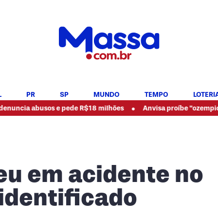
L
PR
SP
MUNDO
TEMPO
LOTERI
•
busos e pede R$18 milhões
Anvisa proíbe "ozempic natural" e
u em acidente no
identificado