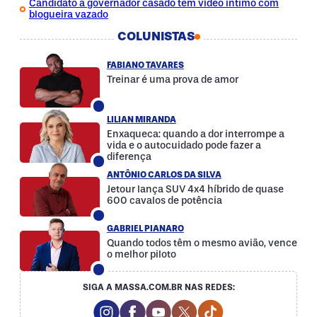
Candidato a governador casado tem vídeo íntimo com
blogueira vazado
COLUNISTAS
FABIANO TAVARES
Treinar é uma prova de amor
LILIAN MIRANDA
Enxaqueca: quando a dor interrompe a
vida e o autocuidado pode fazer a
diferença
ANTÔNIO CARLOS DA SILVA
Jetour lança SUV 4x4 híbrido de quase
600 cavalos de potência
GABRIEL PIANARO
Quando todos têm o mesmo avião, vence
o melhor piloto
SIGA A MASSA.COM.BR NAS REDES:
Instagram Social Media
Facebook Social Media
Youtube Social Media
Twitter Social Media
Tiktok Social Med