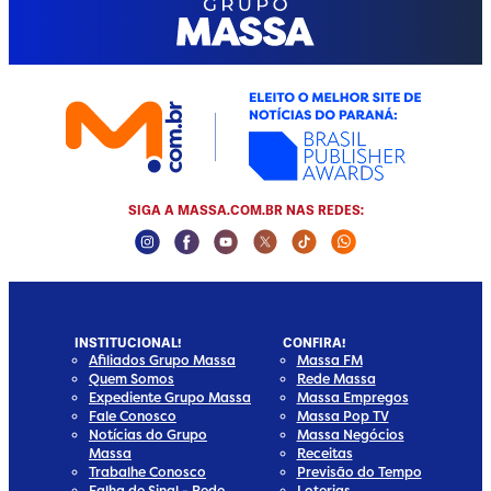
SIGA A MASSA.COM.BR NAS REDES:
Instagram Social Media
Facebook Social Media
Youtube Social Media
Twitter Social Media
Tiktok Social Media
Whatsapp Social
INSTITUCIONAL!
CONFIRA!
Afiliados Grupo Massa
Massa FM
Quem Somos
Rede Massa
Expediente Grupo Massa
Massa Empregos
Fale Conosco
Massa Pop TV
Notícias do Grupo
Massa Negócios
Massa
Receitas
Trabalhe Conosco
Previsão do Tempo
Falha de Sinal - Rede
Loterias