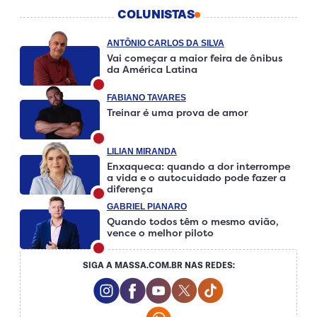
COLUNISTAS
ANTÔNIO CARLOS DA SILVA
Vai começar a maior feira de ônibus
da América Latina
FABIANO TAVARES
Treinar é uma prova de amor
LILIAN MIRANDA
Enxaqueca: quando a dor interrompe
a vida e o autocuidado pode fazer a
diferença
GABRIEL PIANARO
Quando todos têm o mesmo avião,
vence o melhor piloto
SIGA A MASSA.COM.BR NAS REDES:
Instagram Social Media
Facebook Social Media
Youtube Social Media
Twitter Social Media
Tiktok Social Medi
Whatsapp Social Media