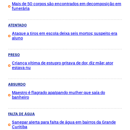
Mais de 50 corpos são encontrados em decomposição em
funerária
ATENTADO
Ataque a tiros em escola deixa seis mortos; suspeito era
aluno
PRESO
Criança vítima de estupro gritava de dor, diz mãe; ator
estava nu
ABSURDO
Maestro é flagrado apalpando mulher que saía do
banheiro
FALTA DE ÁGUA
Sanepar alerta para falta de água em bairros da Grande
Curitiba