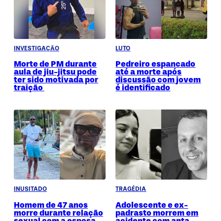
INVESTIGAÇÃO
LUTO
Morte de PM durante
Pedreiro espancado
aula de jiu-jitsu pode
até a morte após
ter sido motivada por
discussão com jovem
traição
é identificado
INUSITADO
TRAGÉDIA
Homem de 47 anos
Adolescente e ex-
morre durante relação
padrasto morrem em
sexual com a esposa
acidente com anta