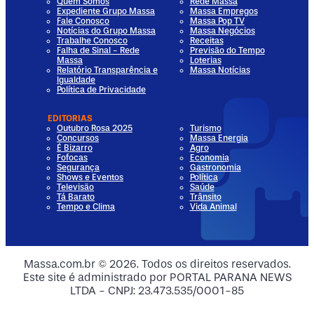
Quem Somos
Rede Massa
Expediente Grupo Massa
Massa Empregos
Fale Conosco
Massa Pop TV
Notícias do Grupo Massa
Massa Negócios
Trabalhe Conosco
Receitas
Falha de Sinal - Rede
Previsão do Tempo
Massa
Loterias
Relatório Transparência e
Massa Notícias
Igualdade
Política de Privacidade
EDITORIAS
Outubro Rosa 2025
Turismo
Concursos
Massa Energia
É Bizarro
Agro
Fofocas
Economia
Segurança
Gastronomia
Shows e Eventos
Política
Televisão
Saúde
Tá Barato
Trânsito
Tempo e Clima
Vida Animal
dia
 Media
al Media
ocial Media
Massa.com.br © 2026. Todos os direitos reservados.
Este site é administrado por PORTAL PARANA NEWS
ia
ial Media
LTDA - CNPJ: 23.473.535/0001-85