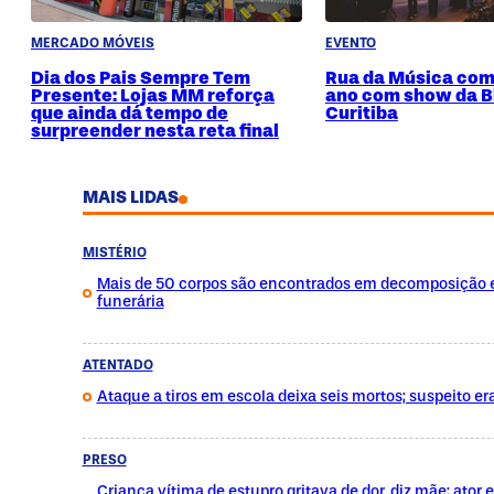
MERCADO MÓVEIS
EVENTO
Dia dos Pais Sempre Tem
Rua da Música com
Presente: Lojas MM reforça
ano com show da B
que ainda dá tempo de
Curitiba
surpreender nesta reta final
MAIS LIDAS
MISTÉRIO
Mais de 50 corpos são encontrados em decomposição
funerária
ATENTADO
Ataque a tiros em escola deixa seis mortos; suspeito er
PRESO
Criança vítima de estupro gritava de dor, diz mãe; ator 