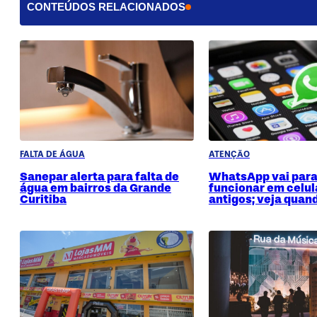
CONTEÚDOS RELACIONADOS
FALTA DE ÁGUA
ATENÇÃO
Sanepar alerta para falta de
WhatsApp vai para
água em bairros da Grande
funcionar em celul
Curitiba
antigos; veja quan