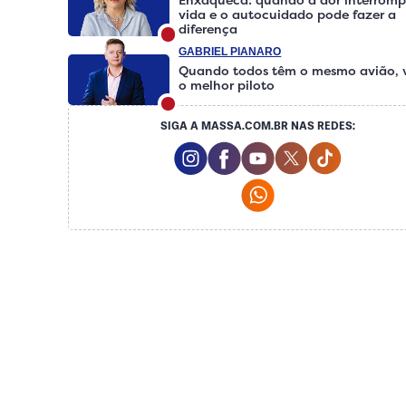
vida e o autocuidado pode fazer a
diferença
GABRIEL PIANARO
Quando todos têm o mesmo avião, 
o melhor piloto
SIGA A MASSA.COM.BR NAS REDES:
Instagram Social Media
Facebook Social Media
Youtube Social Med
Twitter Social 
Tiktok So
Whatsapp Social Me