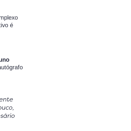
omplexo
tivo é
uno
autógrafo
ente
ouco,
sário