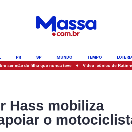
L
PR
SP
MUNDO
TEMPO
LOTERI
•
e de filha que nunca teve
Vídeo icônico de Ratinho com Maríl
r Hass mobiliza
poiar o motociclist