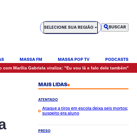
SELECIONE SUA REGIÃO
BUSCAR
SELECIONE SUA REGIÃO
AS
MASSA FM
MASSA POP TV
PODCASTS
•
ia Gabriela viraliza: "Eu vou lá e falo dele também"
Mulher va
MAIS LIDAS
ATENTADO
Ataque a tiros em escola deixa seis mortos;
suspeito era aluno
a
PRESO