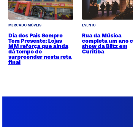
MERCADO MÓVEIS
EVENTO
Dia dos Pais Sempre
Rua da Música
Tem Presente: Lojas
completa um ano 
MM reforça que ainda
show da Blitz em
dá tempo de
Curitiba
surpreender nesta reta
final