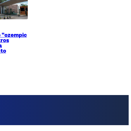
e "ozempic
tros
a
to