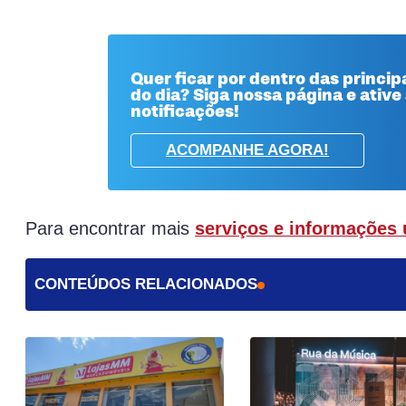
Quer ficar por dentro das principa
do dia? Siga nossa página e ative
notificações!
ACOMPANHE AGORA!
Para encontrar mais
serviços e informações 
CONTEÚDOS RELACIONADOS