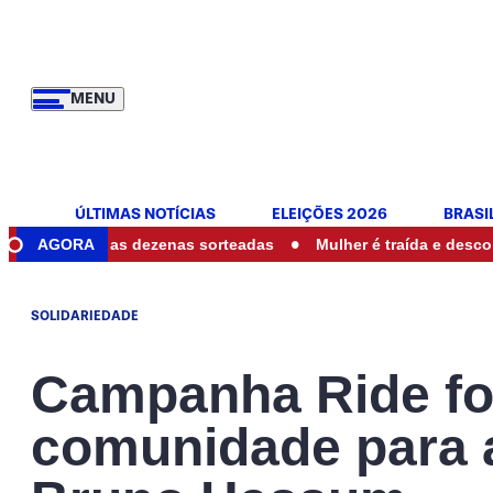
MENU
ÚLTIMAS NOTÍCIAS
ELEIÇÕES 2026
BRASI
•
veja as dezenas sorteadas
AGORA
Mulher é traída e descobre ser mã
SOLIDARIEDADE
Campanha Ride fo
comunidade para a