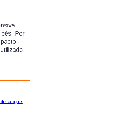
ensiva
 pés. Por
mpacto
utilizado
 de sangue: