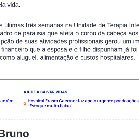
la vida.
s últimas três semanas na Unidade de Terapia Int
ro de paralisia que afeta o corpo da cabeça aos
rupção de suas atividades profissionais gerou um i
financeiro que a esposa e o filho dispunham já foi 
omo aluguel, alimentação e custos hospitalares.
AJUDE A SALVAR VIDAS
 mantém
Hospital Erasto Gaertner faz apelo urgente por doações
“Estoque muito baixo”
 Bruno