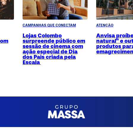
CAMPANHAS QUE CONECTAM
ATENÇÃO
Lojas Colombo
Anvisa proíb
com
surpreende público em
natural" e ou
sessão de cinema com
produtos par
ação especial de Dia
emagrecimen
dos Pais criada pela
Escala