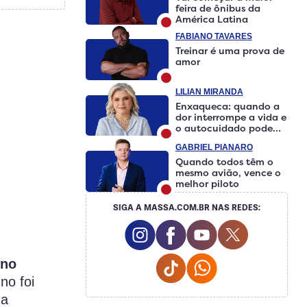
feira de ônibus da
América Latina
FABIANO TAVARES
Treinar é uma prova de
amor
LILIAN MIRANDA
Enxaqueca: quando a
dor interrompe a vida e
o autocuidado pode
fazer a diferença
GABRIEL PIANARO
Quando todos têm o
mesmo avião, vence o
melhor piloto
SIGA A MASSA.COM.BR NAS REDES:
Instagram Social Media
Facebook Social Media
Youtube Social M
Twitter Soci
Tiktok Social Media
Whatsapp Social 
uno
no foi
ma