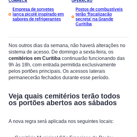
CONHEÇA
OPERAÇÃO
Empresa de sorvetes
Postos de combustíveis
lança picolé inspirado em
terão ‘fiscalização
sabores de refrigerantes
secreta’ na Grande
Curitiba
Nos outros dias da semana, não haverá alterações no
sistema de acesso. De domingo a sexta-feira, os
cemitérios em Curitiba
continuarão funcionando das
9h às 18h, com entrada permitida exclusivamente
pelos portões principais. Os acessos laterais
permanecerão fechados durante esse período.
Veja quais cemitérios terão todos
os portões abertos aos sábados
A nova regra será aplicada nos seguintes locais: