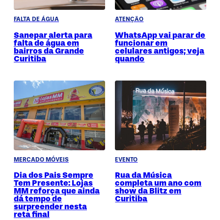
FALTA DE ÁGUA
ATENÇÃO
Sanepar alerta para
WhatsApp vai parar de
falta de água em
funcionar em
bairros da Grande
celulares antigos; veja
Curitiba
quando
MERCADO MÓVEIS
EVENTO
Dia dos Pais Sempre
Rua da Música
Tem Presente: Lojas
completa um ano com
MM reforça que ainda
show da Blitz em
dá tempo de
Curitiba
surpreender nesta
reta final