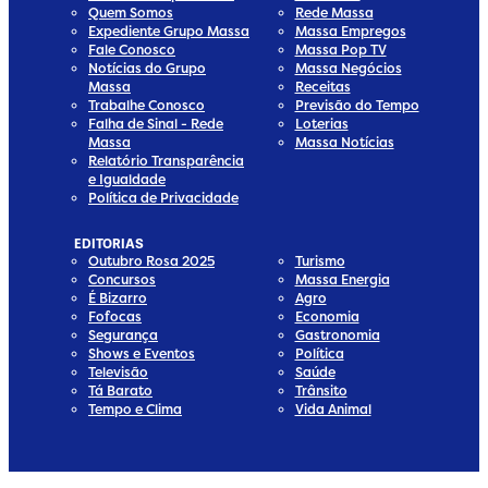
Quem Somos
Rede Massa
Expediente Grupo Massa
Massa Empregos
Fale Conosco
Massa Pop TV
Notícias do Grupo
Massa Negócios
Massa
Receitas
Trabalhe Conosco
Previsão do Tempo
Falha de Sinal - Rede
Loterias
Massa
Massa Notícias
Relatório Transparência
e Igualdade
Política de Privacidade
EDITORIAS
Outubro Rosa 2025
Turismo
Concursos
Massa Energia
É Bizarro
Agro
Fofocas
Economia
Segurança
Gastronomia
Shows e Eventos
Política
Televisão
Saúde
Tá Barato
Trânsito
Tempo e Clima
Vida Animal