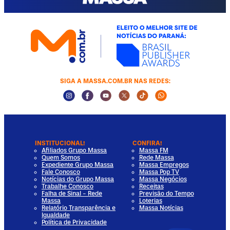
SIGA A MASSA.COM.BR NAS REDES:
Instagram Social Media
Facebook Social Media
Youtube Social Media
Twitter Social Media
Tiktok Social Media
Whatsapp Socia
INSTITUCIONAL!
CONFIRA!
Afiliados Grupo Massa
Massa FM
Quem Somos
Rede Massa
Expediente Grupo Massa
Massa Empregos
Fale Conosco
Massa Pop TV
Notícias do Grupo Massa
Massa Negócios
Trabalhe Conosco
Receitas
Falha de Sinal - Rede
Previsão do Tempo
Massa
Loterias
Relatório Transparência e
Massa Notícias
Igualdade
Política de Privacidade