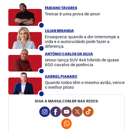
FABIANO TAVARES
Treinar é uma prova de amor
LILIAN MIRANDA
Enxaqueca: quando a dor interrompe a
vida e o autocuidado pode fazer a
diferença
ANTÔNIO CARLOS DA SILVA
Jetour lança SUV 4x4 híbrido de quase
600 cavalos de potência
GABRIEL PIANARO
Quando todos têm o mesmo avião, vence
o melhor piloto
SIGA A MASSA.COM.BR NAS REDES:
Instagram Social Media
Facebook Social Media
Youtube Social Media
Twitter Social Media
Tiktok Social Med
Whatsapp Social Media