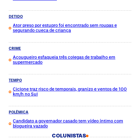
DETIDO
Ator preso por estupro foi encontrado sem roupas e
segurando cueca de criança
CRIME
Açougueiro esfaqueia três colegas de trabalho em
supermercado
TEMPO
Ciclone traz risco de temporais, granizo e ventos de 100
km/h no Sul
POLÊMICA
Candidato a governador casado tem vídeo íntimo com
blogueira vazado
COLUNISTAS