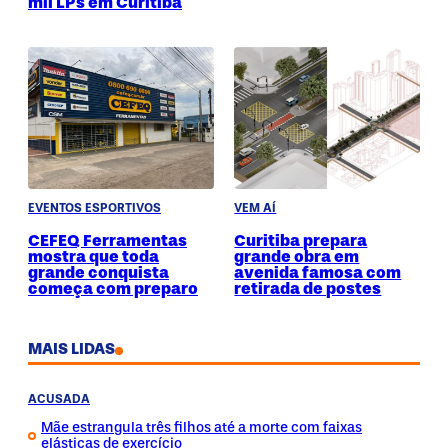
mil LPs em Curitiba
EVENTOS ESPORTIVOS
VEM AÍ
CEFEQ Ferramentas
Curitiba prepara
mostra que toda
grande obra em
grande conquista
avenida famosa com
começa com preparo
retirada de postes
MAIS LIDAS
ACUSADA
Mãe estrangula três filhos até a morte com faixas
elásticas de exercício