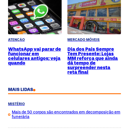
ATENÇÃO
MERCADO MÓVEIS
WhatsApp vai parar de
Dia dos Pais Sempre
funcionar em
Tem Presente: Lojas
celulares antigos; veja
MM reforça que ainda
quando
dá tempo de
surpreender nesta
reta final
MAIS LIDAS
MISTÉRIO
Mais de 50 corpos são encontrados em decomposição em
funerária