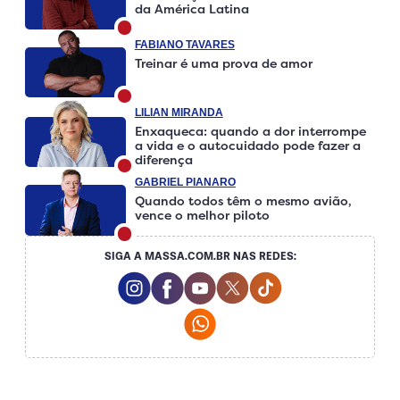
da América Latina
FABIANO TAVARES
Treinar é uma prova de amor
LILIAN MIRANDA
Enxaqueca: quando a dor interrompe
a vida e o autocuidado pode fazer a
diferença
GABRIEL PIANARO
Quando todos têm o mesmo avião,
vence o melhor piloto
SIGA A MASSA.COM.BR NAS REDES:
Instagram Social Media
Facebook Social Media
Youtube Social Media
Twitter Social Media
Tiktok Social Medi
Whatsapp Social Media