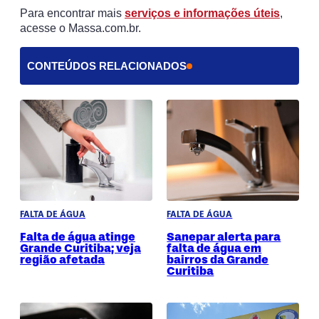
Para encontrar mais
serviços e informações úteis
,
acesse o Massa.com.br.
CONTEÚDOS RELACIONADOS
FALTA DE ÁGUA
FALTA DE ÁGUA
Falta de água atinge
Sanepar alerta para
Grande Curitiba; veja
falta de água em
região afetada
bairros da Grande
Curitiba