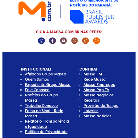
SIGA A MASSA.COM.BR NAS REDES:
Instagram Social Media
Facebook Social Media
Youtube Social Media
Twitter Social Media
Tiktok Social Media
Whatsapp Social
INSTITUCIONAL!
CONFIRA!
Afiliados Grupo Massa
Massa FM
Quem Somos
Rede Massa
Expediente Grupo Massa
Massa Empregos
Fale Conosco
Massa Pop TV
Notícias do Grupo
Massa Negócios
Massa
Receitas
Trabalhe Conosco
Previsão do Tempo
Falha de Sinal - Rede
Loterias
Massa
Massa Notícias
Relatório Transparência
e Igualdade
Política de Privacidade