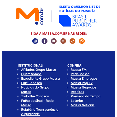
SIGA A MASSA.COM.BR NAS REDES:
Instagram Social Media
Facebook Social Media
Youtube Social Media
Twitter Social Media
Tiktok Social Media
Whatsapp Socia
INSTITUCIONAL!
CONFIRA!
Afiliados Grupo Massa
Massa FM
Quem Somos
Rede Massa
Expediente Grupo Massa
Massa Empregos
Fale Conosco
Massa Pop TV
Notícias do Grupo
Massa Negócios
Massa
Receitas
Trabalhe Conosco
Previsão do Tempo
Falha de Sinal - Rede
Loterias
Massa
Massa Notícias
Relatório Transparência
e Igualdade