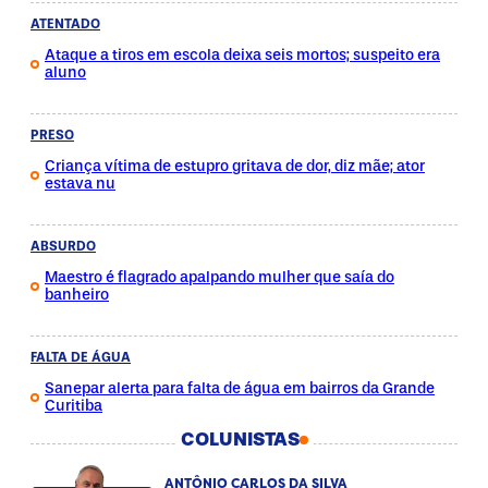
ATENTADO
Ataque a tiros em escola deixa seis mortos; suspeito era
aluno
PRESO
Criança vítima de estupro gritava de dor, diz mãe; ator
estava nu
ABSURDO
Maestro é flagrado apalpando mulher que saía do
banheiro
FALTA DE ÁGUA
Sanepar alerta para falta de água em bairros da Grande
Curitiba
COLUNISTAS
ANTÔNIO CARLOS DA SILVA