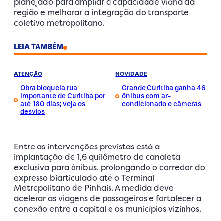
planejado para ampliar a capacidade viária da
região e melhorar a integração do transporte
coletivo metropolitano.
LEIA TAMBÉM
ATENÇÃO
NOVIDADE
Obra bloqueia rua
Grande Curitiba ganha 46
importante de Curitiba por
ônibus com ar-
até 180 dias; veja os
condicionado e câmeras
desvios
Entre as intervenções previstas está a
implantação de 1,6 quilômetro de canaleta
exclusiva para ônibus, prolongando o corredor do
expresso biarticulado até o Terminal
Metropolitano de Pinhais. A medida deve
acelerar as viagens de passageiros e fortalecer a
conexão entre a capital e os municípios vizinhos.