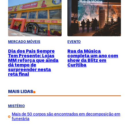
MERCADO MÓVEIS
EVENTO
Dia dos Pais Sempre
Rua da Música
Tem Presente: Lojas
completa um ano com
MM reforça que ainda
show da Blitz em
dá tempo de
Curitiba
surpreender nesta
reta final
MAIS LIDAS
MISTÉRIO
Mais de 50 corpos são encontrados em decomposição em
funerária