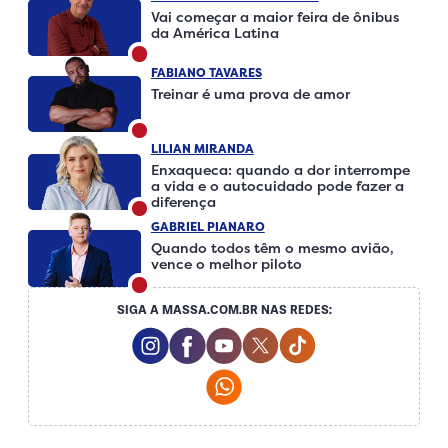
Vai começar a maior feira de ônibus
da América Latina
FABIANO TAVARES
Treinar é uma prova de amor
LILIAN MIRANDA
Enxaqueca: quando a dor interrompe
a vida e o autocuidado pode fazer a
diferença
GABRIEL PIANARO
Quando todos têm o mesmo avião,
vence o melhor piloto
SIGA A MASSA.COM.BR NAS REDES:
Instagram Social Media
Facebook Social Media
Youtube Social Media
Twitter Social Media
Tiktok Social Me
Whatsapp Social Media