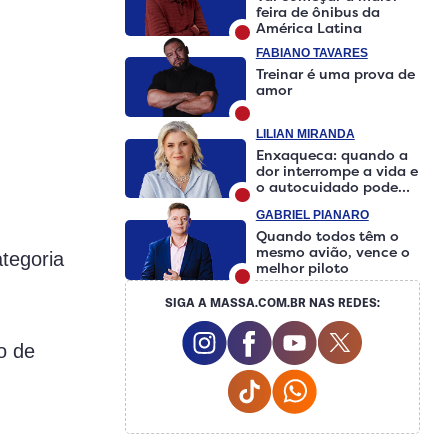
feira de ônibus da
América Latina
FABIANO TAVARES
Treinar é uma prova de
amor
LILIAN MIRANDA
Enxaqueca: quando a
dor interrompe a vida e
o autocuidado pode
fazer a diferença
GABRIEL PIANARO
Quando todos têm o
mesmo avião, vence o
tegoria
melhor piloto
SIGA A MASSA.COM.BR NAS REDES:
Instagram Social Media
Facebook Social Media
Youtube Social M
Twitter Soci
o de
Tiktok Social Media
Whatsapp Social 