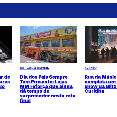
MERCADO MÓVEIS
EVENTO
r de
Dia dos Pais Sempre
Rua da Músic
ares
Tem Presente: Lojas
completa um
do
MM reforça que ainda
show da Blit
dá tempo de
Curitiba
surpreender nesta reta
final