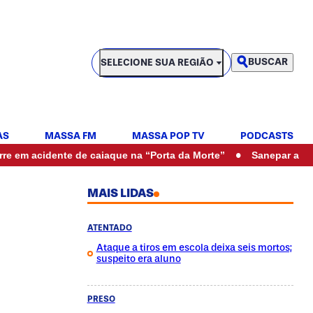
SELECIONE SUA REGIÃO
BUSCAR
SELECIONE SUA REGIÃO
AS
MASSA FM
MASSA POP TV
PODCASTS
•
te de caiaque na “Porta da Morte”
Sanepar alerta para falta
MAIS LIDAS
ATENTADO
Ataque a tiros em escola deixa seis mortos;
suspeito era aluno
PRESO