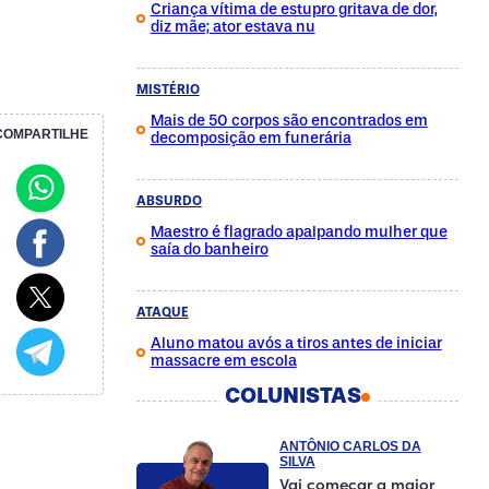
Criança vítima de estupro gritava de dor,
diz mãe; ator estava nu
MISTÉRIO
Mais de 50 corpos são encontrados em
COMPARTILHE
decomposição em funerária
ABSURDO
Maestro é flagrado apalpando mulher que
saía do banheiro
ATAQUE
Aluno matou avós a tiros antes de iniciar
massacre em escola
COLUNISTAS
ANTÔNIO CARLOS DA
SILVA
Vai começar a maior