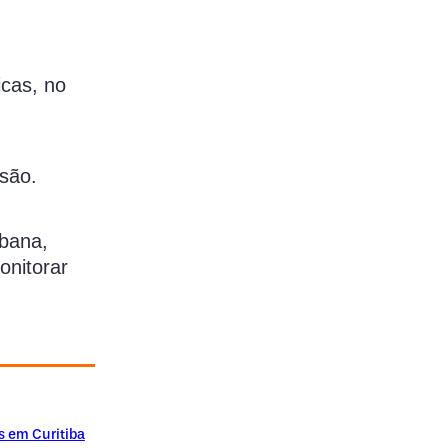
cas, no
usão.
rbana,
onitorar
s em Curitiba