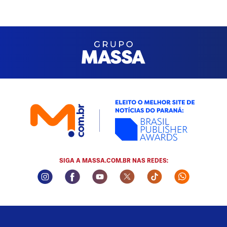
SIGA A MASSA.COM.BR NAS REDES:
Instagram Social Media
Facebook Social Media
Youtube Social Media
Twitter Social Media
Tiktok Social Med
Whatsapp 