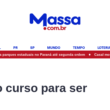
L
PR
SP
MUNDO
TEMPO
LOTERI
•
staduais no Paraná até segunda ordem
Casal morre em aciden
o curso para ser