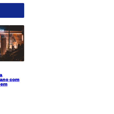
a
 ano com
z em