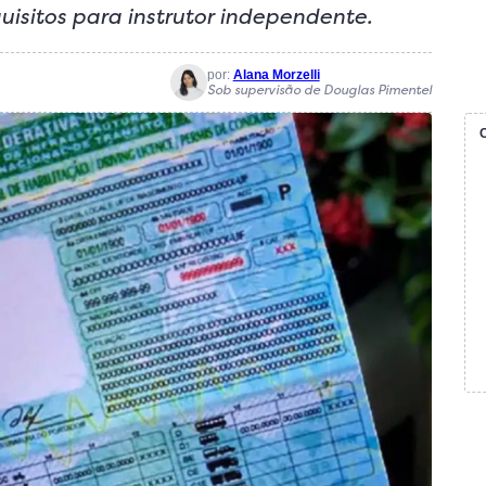
uisitos para instrutor independente.
por:
Alana Morzelli
Sob supervisão de Douglas Pimentel