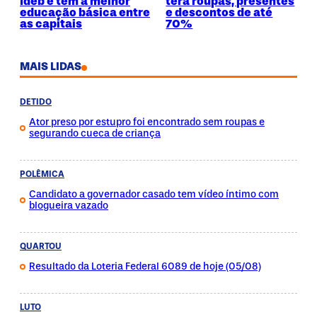
Ideb e tem a melhor
terá roupas, presentes
educação básica entre
e descontos de até
as capitais
70%
MAIS LIDAS
DETIDO
Ator preso por estupro foi encontrado sem roupas e
segurando cueca de criança
POLÊMICA
Candidato a governador casado tem vídeo íntimo com
blogueira vazado
QUARTOU
Resultado da Loteria Federal 6089 de hoje (05/08)
LUTO