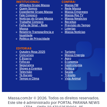
INSTITUCIONAL!
CONFIRA!
Afiliados Grupo Massa
Massa FM
Quem Somos
Rede Massa
Expediente Grupo Massa
Massa Empregos
Fale Conosco
Massa Pop TV
Notícias do Grupo Massa
Massa Negócios
Trabalhe Conosco
Receitas
Falha de Sinal - Rede
Previsão do Tempo
Massa
Loterias
Relatório Transparência e
Massa Notícias
Igualdade
Política de Privacidade
EDITORIAS
Outubro Rosa 2025
Turismo
Concursos
Massa Energia
É Bizarro
Agro
Fofocas
Economia
Segurança
Gastronomia
Shows e Eventos
Política
Televisão
Saúde
Tá Barato
Trânsito
Tempo e Clima
Vida Animal
dia
 Media
al Media
ocial Media
Massa.com.br © 2026. Todos os direitos reservados.
Este site é administrado por PORTAL PARANA NEWS
ia
ial Media